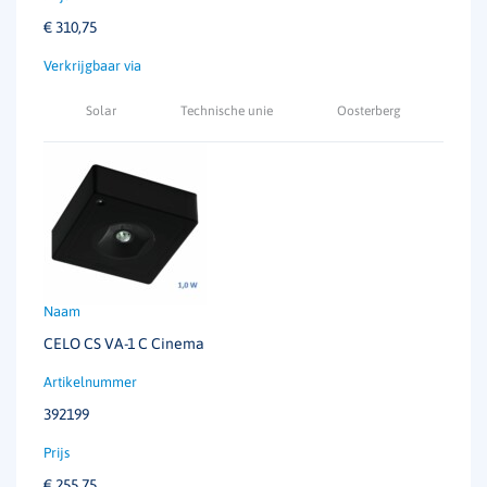
€
310,75
Solar
Technische unie
Oosterberg
CELO CS VA-1 C Cinema
392199
€
255,75