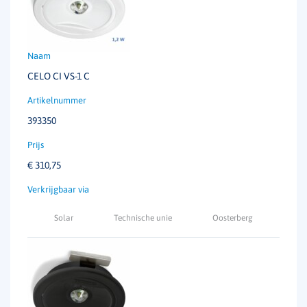
CELO CI VS-1 C
393350
€
310,75
Solar
Technische unie
Oosterberg