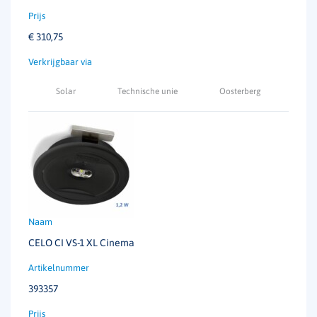
€
310,75
Solar
Technische unie
Oosterberg
CELO CI VS-1 XL Cinema
393357