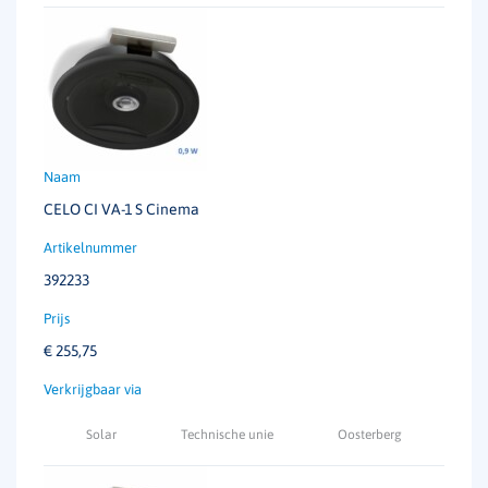
CELO CI VA-1 S Cinema
392233
€
255,75
Solar
Technische unie
Oosterberg