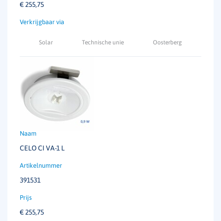
€
255,75
Solar
Technische unie
Oosterberg
CELO CI VA-1 L
391531
€
255,75