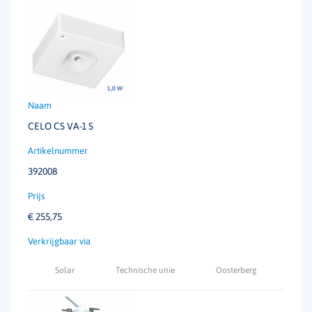
CELO CS VA-1 S
392008
€
255,75
Solar
Technische unie
Oosterberg