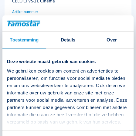
CELO CI VS-1 L Cinema
393355
Toestemming
Details
Over
€
310,75
Deze website maakt gebruik van cookies
Solar
Technische unie
Oosterberg
We gebruiken cookies om content en advertenties te
personaliseren, om functies voor social media te bieden
en om ons websiteverkeer te analyseren. Ook delen we
informatie over uw gebruik van onze site met onze
partners voor social media, adverteren en analyse. Deze
partners kunnen deze gegevens combineren met andere
informatie die u aan ze heeft verstrekt of die ze hebben
verzameld op basis van uw gebruik van hun services.
CELO CI VS-1 S