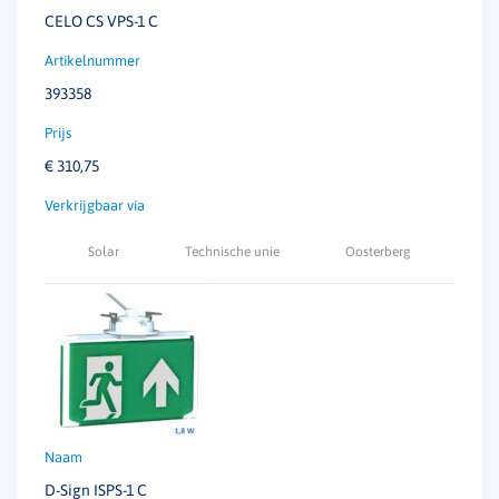
CELO CS VPS-1 C
393358
€
310,75
Solar
Technische unie
Oosterberg
D-Sign ISPS-1 C