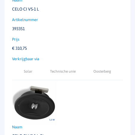
CELO CI VS-1 L
393351
€
310,75
Solar
Technische unie
Oosterberg