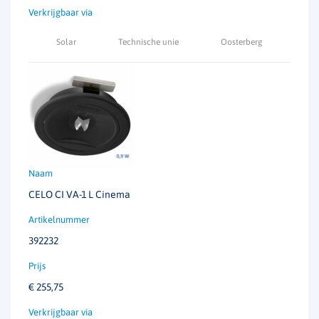
Solar
Technische unie
Oosterberg
CELO CI VA-1 L Cinema
392232
€
255,75