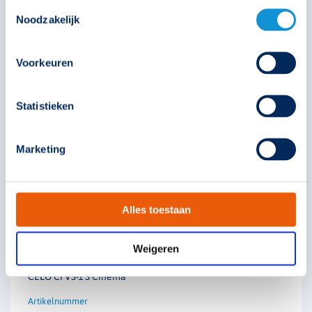
Toestemmingsselectie
Noodzakelijk
393352
Voorkeuren
€
310,75
Statistieken
Solar
Technische unie
Oosterberg
Marketing
Alles toestaan
Weigeren
CELO CI VS-1 S Cinema