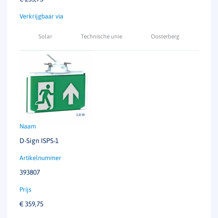
Solar
Technische unie
Oosterberg
D-Sign ISPS-1
393807
€
359,75