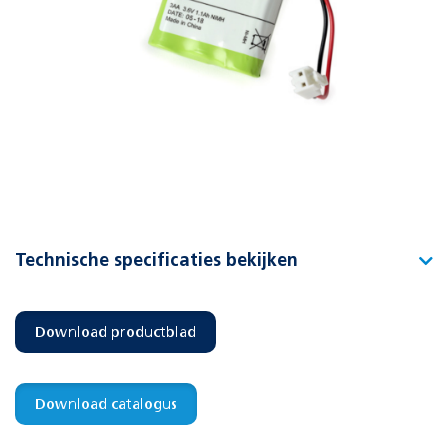
Technische specificaties bekijken
Type
Accuset 3AA (grootverpakking)
Download productblad
Artikelnummer
391591
EAN-code
8715774012198
Download catalogus