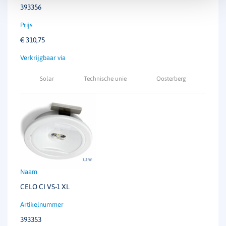
393356
€
310,75
Solar
Technische unie
Oosterberg
CELO CI VS-1 XL
393353