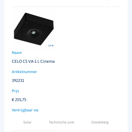
CELO CS VA-1 L Cinema
392231
€
255,75
Solar
Technische unie
Oosterberg