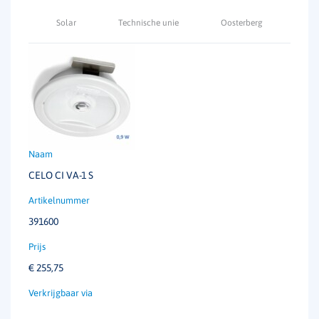
Solar
Technische unie
Oosterberg
CELO CI VA-1 S
391600
€
255,75