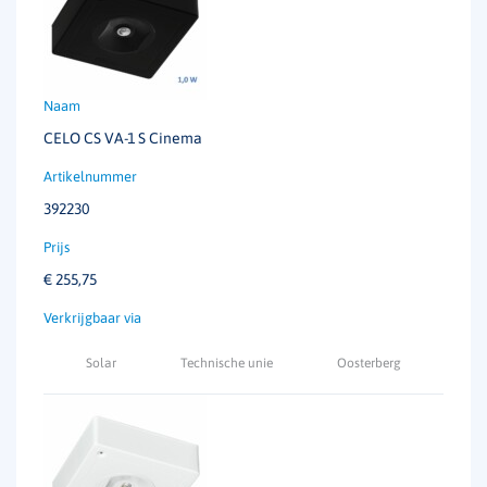
CELO CS VA-1 S Cinema
392230
€
255,75
Solar
Technische unie
Oosterberg