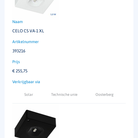
CELO CS VA-1 XL
393216
€
255,75
Solar
Technische unie
Oosterberg