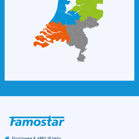
Florijnweg 8, 6883 JP Velp