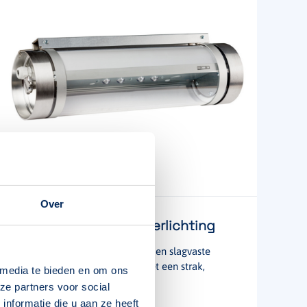
Over
Allround vluchtwegverlichting
Veelzijdige, waterdichte (IP68) en slagvaste
(IK10) vluchtwegverlichting met een strak,
 media te bieden en om ons
industrieel en robuust design.
ze partners voor social
nformatie die u aan ze heeft