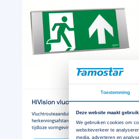
Toestemming
HiVision vluchtrouteaanduiding
Deze website maakt gebruik
Vluchtrouteaanduiding met een grote
herkenningsafstand (tot 50 meter) en een
We gebruiken cookies om cont
tijdloze vormgeving.
websiteverkeer te analyseren
media, adverteren en analys