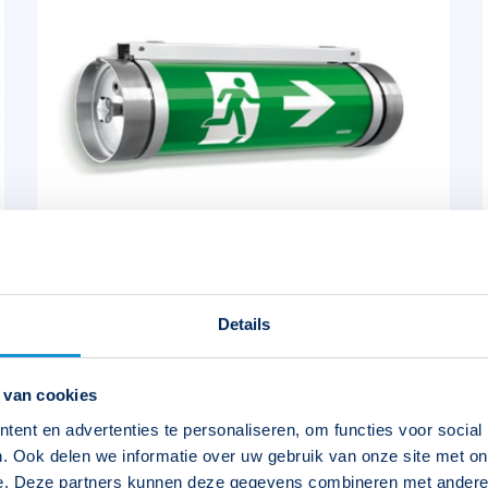
Details
Allround vluchtrouteaanduiding
 van cookies
Veelzijdige, waterdichte (IP68) en slagvaste
(IK10) vluchtrouteaanduiding met een strak,
ent en advertenties te personaliseren, om functies voor social
industrieel en robuust design.
. Ook delen we informatie over uw gebruik van onze site met on
e. Deze partners kunnen deze gegevens combineren met andere i