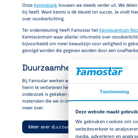
Onze
Kennisbank
bouwen we steeds verder uit. We delen 
bij heeft. Want kennis is dé sleutel tot succes. Je vindt 
over noodverlichting.
Ter ondersteuning heeft Famostar het
Kenniscentrum Noo
Kenniscentrum waar allerlei informatie over noodverlich
bijvoorbeeld om meer bewustzijn voor veiligheid in gebo
gevolgd worden die gegeven worden door een onafhankeli
Duurzaamheid
Bij Famostar werken we continue aan het verduurzamen 
hierin te verbeteren hebben we eerst een onderzoek laten
Toestemming
onderzoek is gekeken naar twee belangrijke punten: de 
materialen die we in onze producten gebruiken. De uitkom
meer over.
Deze website maakt gebruik
We gebruiken cookies om cont
Meer over duurzaamheid
websiteverkeer te analyseren
media, adverteren en analys