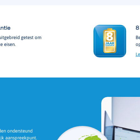
ntie
8
itgebreid getest om
B
e eisen.
op
Le
rden ondersteund
ijk aanspreekpunt.