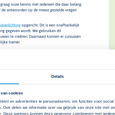
graag onze kennis met iedereen die daar belang
hier de antwoorden op de meest gestelde vragen
dverlichting
opgericht. Dit is een onafhankelijk
ting gegeven wordt. We gebruiken dit
uwen te creëren. Daarnaast kunnen er cursussen
jke trainer.
van onze organisatie en onze producten. Om
 uitvoeren om te kijken waar we nu staan. Bij dit
Details
CO2 uitstoot en de duurzaamheid van de
sten zijn veelbelovend. We vertellen je er graag
 van cookies
ent en advertenties te personaliseren, om functies voor social
. Ook delen we informatie over uw gebruik van onze site met on
e. Deze partners kunnen deze gegevens combineren met andere i