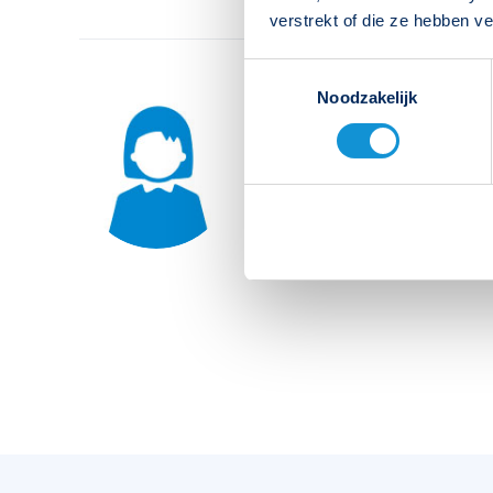
verstrekt of die ze hebben v
Toestemmingsselectie
Noodzakelijk
Heb je een vraag over d
Neem direct contact op met F
026 3 846 846
info@famostar.nl