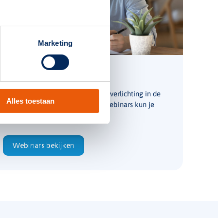
Marketing
Webinars
Wij delen graag kennis over noodverlichting in de
Alles toestaan
vorm van gratis webinars. Deze webinars kun je
ook on-demand terugkijken.
Webinars bekijken