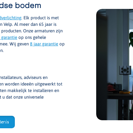
ndse bodem
verlichting
. Elk product is met
 Velp. Al meer dan 65 jaar is
e producten. Onze armaturen zijn
r garantie
op ons gehele
 mee. Wij geven
8 jaar garantie
op
n.
nstallateurs, adviseurs en
n worden ideeën uitgewerkt tot
en makkelijk te installeren en
 u dat onze universele
enis