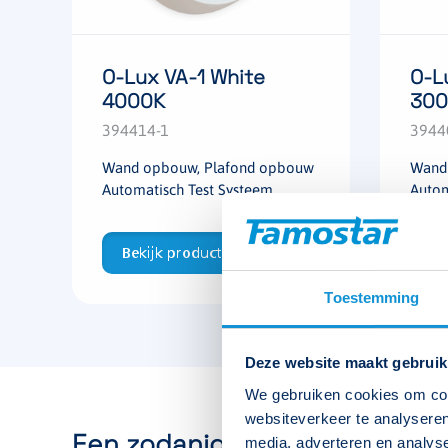
O-Lux VA-1 White
O-L
4000K
300
394414-1
3944
Wand opbouw, Plafond opbouw
Wand
Automatisch Test Systeem
Autom
Bekijk product
Be
Toestemming
Deze website maakt gebruik
We gebruiken cookies om cont
websiteverkeer te analyseren
Een zodanige verlichtingsinst
media, adverteren en analys