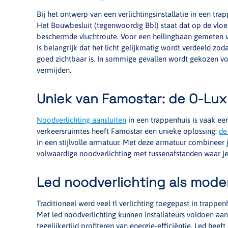
Bij het ontwerp van een verlichtingsinstallatie in een trapp
Het Bouwbesluit (tegenwoordig Bbl) staat dat op de vlo
beschermde vluchtroute. Voor een hellingbaan gemeten ver
is belangrijk dat het licht gelijkmatig wordt verdeeld zod
goed zichtbaar is. In sommige gevallen wordt gekozen voo
vermijden.
Uniek van Famostar: de O-Lux
Noodverlichting aansluiten
in een trappenhuis is vaak een
verkeersruimtes heeft Famostar een unieke oplossing:
de
in een stijlvolle armatuur. Met deze armatuur combineer 
volwaardige noodverlichting met tussenafstanden waar je
Led noodverlichting als mode
Traditioneel werd veel tl verlichting toegepast in trappen
Met led noodverlichting kunnen installateurs voldoen aan
tegelijkertijd profiteren van energie-efficiëntie. Led hee