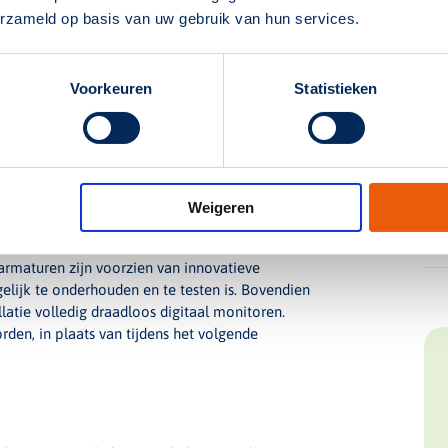
erzameld op basis van uw gebruik van hun services.
dat een gebouw veilig kan worden verlaten. Dit
rd om alle vluchtwegen veilig te gebruiken.
g van armaturen langs wanden en eventueel in
Voorkeuren
Statistieken
ute naar de uitgang duidelijk maken. De
rs ook bij uitvallen van de stroom weten waar ze
stroomuitval
Weigeren
zig zijn en direct inschakelen. Dit vraagt om
armaturen zijn voorzien van innovatieve
elijk te onderhouden en te testen is. Bovendien
atie volledig draadloos digitaal monitoren.
den, in plaats van tijdens het volgende