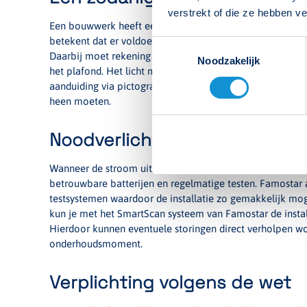
verstrekt of die ze hebben v
Een bouwwerk heeft een zodanige verlichtingsinstallatie 
betekent dat er voldoende lichtniveaus worden gerealisee
Toestemmingsselectie
Daarbij moet rekening worden gehouden met de plaatsin
Noodzakelijk
het plafond. Het licht mag niet verblinden en moet de ro
aanduiding via pictogrammen is verplicht, zodat gebruike
heen moeten.
Noodverlichting aanwezig bij 
Wanneer de stroom uitvalt, moet de noodverlichting aanwe
betrouwbare batterijen en regelmatige testen. Famostar 
testsystemen waardoor de installatie zo gemakkelijk mog
kun je met het SmartScan systeem van Famostar de install
Hierdoor kunnen eventuele storingen direct verholpen wor
onderhoudsmoment.
Verplichting volgens de wet