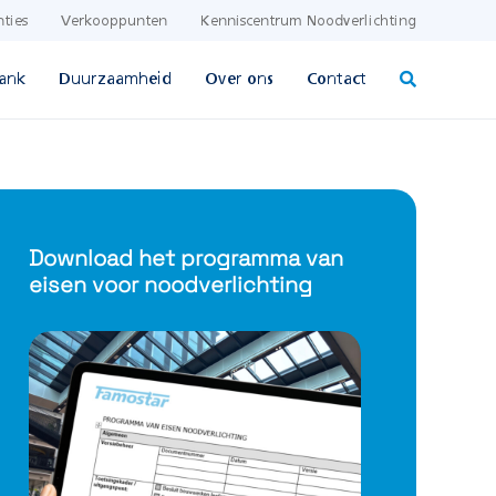
nties
Verkooppunten
Kenniscentrum Noodverlichting
ank
Duurzaamheid
Over ons
Contact
Download het programma van
eisen voor noodverlichting