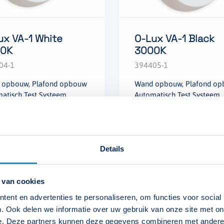
ux VA-1 White
O-Lux VA-1 Black
0K
3000K
04-1
394405-1
 opbouw, Plafond opbouw
Wand opbouw, Plafond o
atisch Test Systeem
Automatisch Test Systeem
kijk product
Bekijk product
Details
 van cookies
ent en advertenties te personaliseren, om functies voor social
. Ook delen we informatie over uw gebruik van onze site met on
allatie voor vluchtroutes
e. Deze partners kunnen deze gegevens combineren met andere i