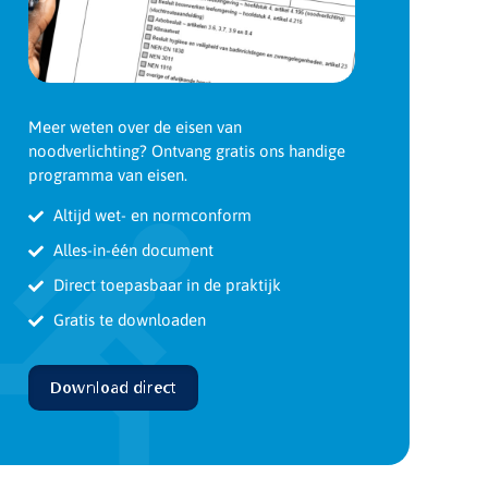
Meer weten over de eisen van
noodverlichting? Ontvang gratis ons handige
programma van eisen.
Altijd wet- en normconform
Alles-in-één document
Direct toepasbaar in de praktijk
Gratis te downloaden
Download direct