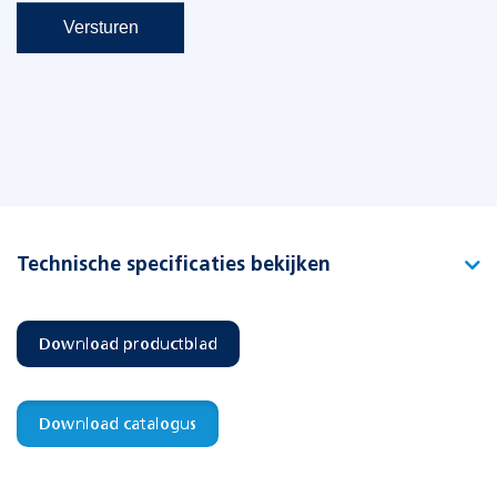
Technische specificaties bekijken
Type
CELO CS VPD-1 S
Download productblad
Artikelnummer
392660
EAN-code
8715774015090
Download catalogus