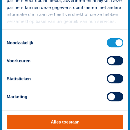
partners voor social media, adverteren en analyse. Deze
partners kunnen deze gegevens combineren met andere
informatie die u aan ze heeft verstrekt of die ze hebben
verzameld op basis van uw gebruik van hun services.
Toestemmingsselectie
Noodzakelijk
Voorkeuren
Statistieken
Wij staan voor je klaar
Marketing
Onze klantenteams zijn verdeeld over vier rayons en worden
ondersteund door de gehele organisatie. Zo heb je altijd een
persoonlijk aanspreekpunt. Heb je een vraag? Neem contact
op.
Alles toestaan