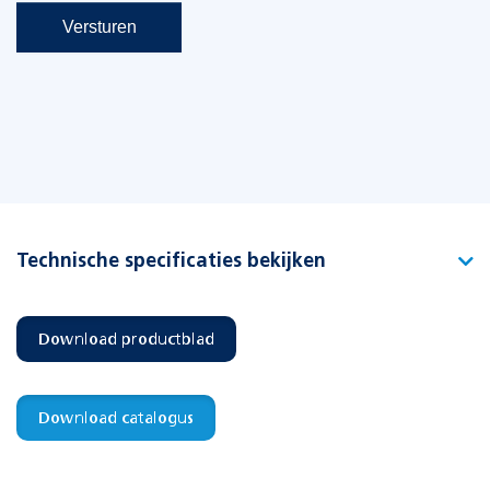
Technische specificaties bekijken
Type
Go! IPPD-1
Download productblad
Artikelnummer
391603
EAN-code
8715774016141
Download catalogus