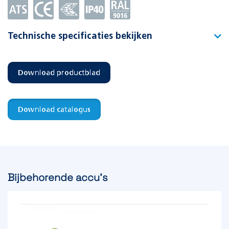
Technische specificaties bekijken
Type
CELO CS VPA-1 L
Download productblad
Artikelnummer
392002
EAN-code
8715774012945
Download catalogus
Functie
Vluchtwegverlichting
Montagewijze
Plafond opbouw
Bijbehorende accu's
Testsysteem
Automatisch Test Systeem
Voedingssysteem
Decentraal