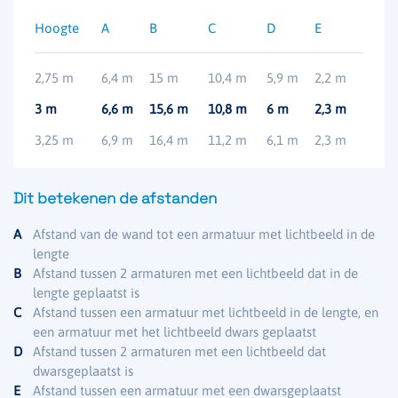
Hoogte
A
B
C
D
E
2,75 m
6,4 m
15 m
10,4 m
5,9 m
2,2 m
3 m
6,6 m
15,6 m
10,8 m
6 m
2,3 m
3,25 m
6,9 m
16,4 m
11,2 m
6,1 m
2,3 m
Dit betekenen de afstanden
A
Afstand van de wand tot een armatuur met lichtbeeld in de
lengte
B
Afstand tussen 2 armaturen met een lichtbeeld dat in de
lengte geplaatst is
C
Afstand tussen een armatuur met lichtbeeld in de lengte, en
een armatuur met het lichtbeeld dwars geplaatst
D
Afstand tussen 2 armaturen met een lichtbeeld dat
dwarsgeplaatst is
E
Afstand tussen een armatuur met een dwarsgeplaatst