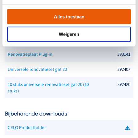
Bijbehorende accessoires
Alles toestaan
CELO CS pendelset 75cm
392015
Weigeren
CELO CS pendelset 150cm
392016
Renovatieplaat Plug-in
393141
Universele renovatieset gat 20
392407
10 stuks universele renovatieset gat 20 (10
392420
stuks)
Bijbehorende downloads
CELO Productfolder