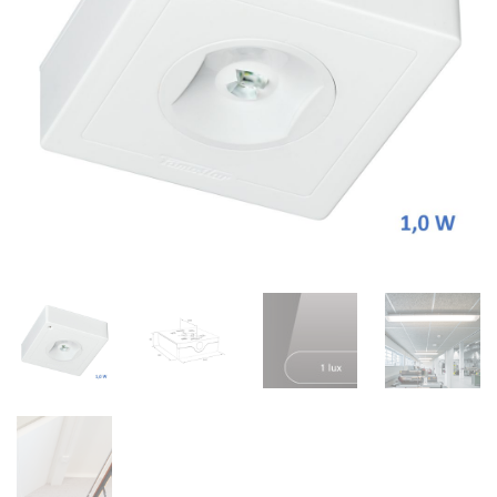
1,5 Watt x 24 uur x 365 dagen x 10 jaar (de gegarandeerde
levensduur) = 141 kW
Met de huidige stroomprijs van € 0,40 kost scheelt dat zo’n €
50,= over de levensduur, en daarnaast ook nog eens 60 kg CO2
(Emissiefactor Nederlandse elektriciteitsproductiemix 427
g/kWh)