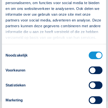
Autonomie
1 uur
personaliseren, om functies voor social media te bieden
en om ons websiteverkeer te analyseren. Ook delen we
Klasse
II
informatie over uw gebruik van onze site met onze
partners voor social media, adverteren en analyse. Deze
Armatuureigenschap
Compact
partners kunnen deze gegevens combineren met andere
Accuset 3AA (grootverpakking)
informatie die u aan ze heeft verstrekt of die ze hebben
lichtstroom
190 lm
verzameld op basis van uw gebruik van hun services.
391591
Toestemmingsselectie
Noodzakelijk
€
31,65
Voorkeuren
Solar
Technische unie
Oosterberg
Statistieken
Marketing