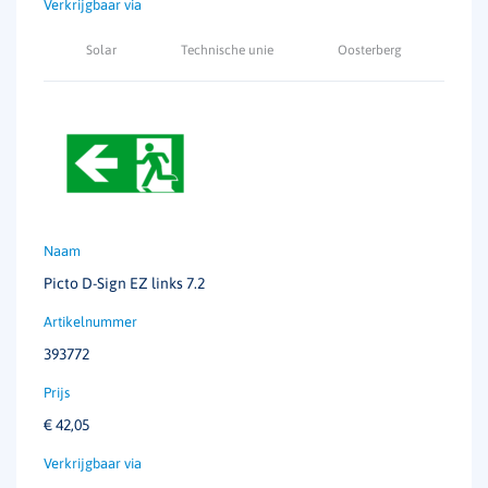
Voor enkelzijdig gebruik alleen bedrukt
aan de voorzijde
Solar
Technische unie
Oosterberg
Voor dubbelzijdig gebruik aan beide
zijden bedrukt
lichtstroom
138 lumen
Picto D-Sign EZ links 7.2
393772
€
42,05