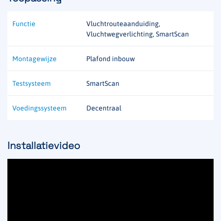
Functie
Vluchtrouteaanduiding,
Vluchtwegverlichting, SmartScan
Montagewijze
Plafond inbouw
Testsysteem
SmartScan
Voedingssysteem
Decentraal
Installatievideo