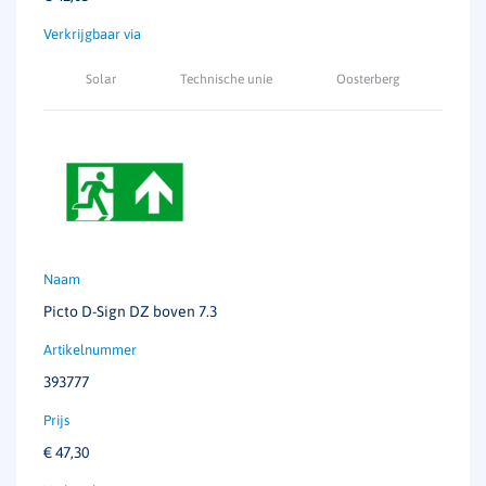
Afmetingen
272 X 153 X 14 mm
IP-waarde
IP40
Solar
Technische unie
Oosterberg
IK-waarde
IK08
Herkenningsafstand
23 meter
Permanent
ja
Temperatuurbereik
+5 tot 35°C
Picto D-Sign DZ boven 7.3
Autonomie
1 uur
Klasse
II
393777
Armatuureigenschap
Design
€
47,30
Enkelzijdig/dubbelzijdig
Gebogen kunststof pictogram