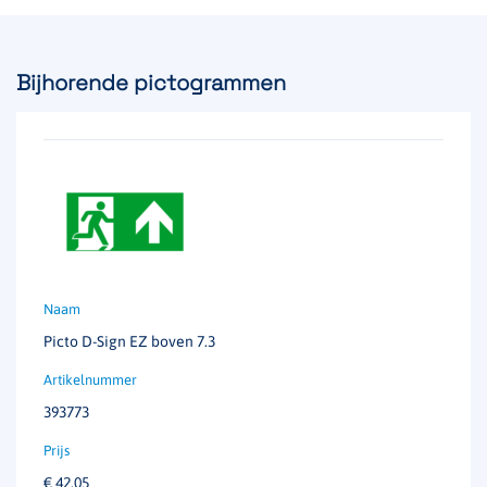
Vluchtwegverlichting, SmartScan
Montagewijze
Plafond inbouw
Bijhorende pictogrammen
Testsysteem
SmartScan
Voedingssysteem
Decentraal
Materiaal
Polycarbonaat
Continu vermogen
1.8 W
Aansluitvermogen
2.3W / 4 VA
Picto D-Sign EZ boven 7.3
Spanning
230 V / 50 Hz
393773
Kleur
RAL 9016
€
42,05