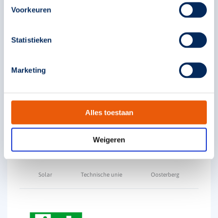
Voorkeuren
Statistieken
Marketing
Picto D-Sign EZ beneden 7.0
393770
Alles toestaan
€
42,05
Weigeren
Solar
Technische unie
Oosterberg