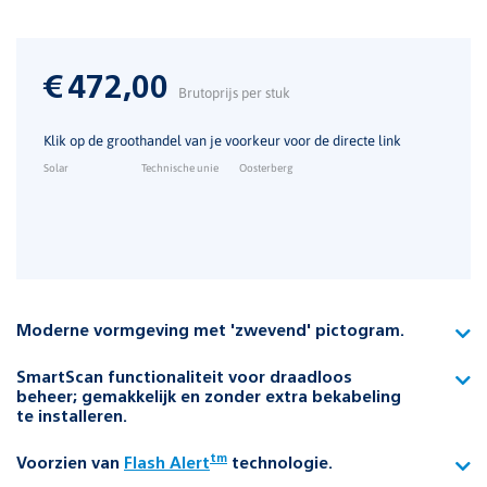
€
472,00
Brutoprijs per stuk
Klik op de groothandel van je voorkeur voor de directe link
Solar
Technische unie
Oosterberg
Moderne vormgeving met 'zwevend' pictogram.
De vlakke voorzijde van het pictogram buigt zicht aan de
SmartScan functionaliteit voor draadloos
onder- en bovenzijde vloeiend naar achteren.
beheer; gemakkelijk en zonder extra bekabeling
te installeren.
De achterzijde wordt zo toepasbaar voor dubbelzijdig
gebruik.
Met SmartScan wordt de noodverlichtingsinstallatie
tm
Voorzien van
Flash Alert
technologie.
draadloos beheerd.
Slechts ingeklemd tussen twee armen ontstaat hierdoor een