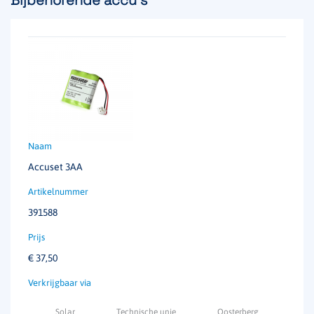
Bijbehorende accu's
Accuset 3AA
391588
€
37,50
Solar
Technische unie
Oosterberg