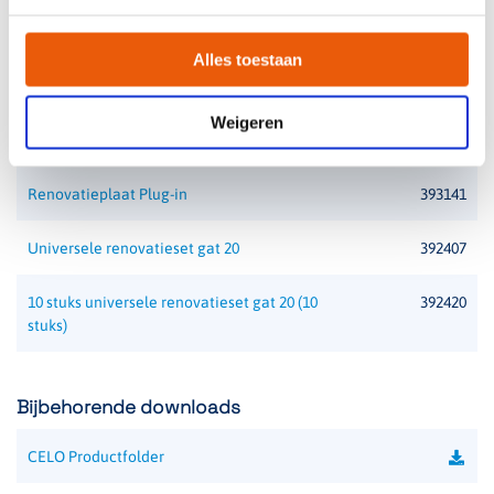
Bijbehorende accessoires
Alles toestaan
CELO CS pendelset 75cm
392015
Weigeren
CELO CS pendelset 150cm
392016
Renovatieplaat Plug-in
393141
Universele renovatieset gat 20
392407
10 stuks universele renovatieset gat 20 (10
392420
stuks)
Bijbehorende downloads
CELO Productfolder