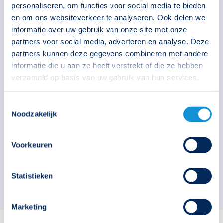
Autonomie
1 uur
personaliseren, om functies voor social media te bieden
en om ons websiteverkeer te analyseren. Ook delen we
Klasse
II
informatie over uw gebruik van onze site met onze
partners voor social media, adverteren en analyse. Deze
Armatuureigenschap
Compact
partners kunnen deze gegevens combineren met andere
Accuset 3AA (grootverpakking)
informatie die u aan ze heeft verstrekt of die ze hebben
lichtstroom
190 lm
verzameld op basis van uw gebruik van hun services.
391591
Toestemmingsselectie
Noodzakelijk
€
31,65
Voorkeuren
Solar
Technische unie
Oosterberg
Statistieken
Marketing