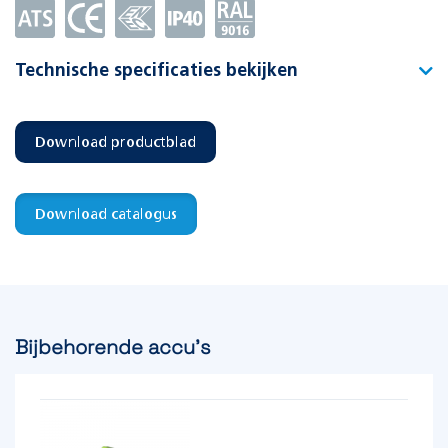
Technische specificaties bekijken
Type
CELO CS VA-1 L
Download productblad
Artikelnummer
392001
EAN-code
8715774012938
Download catalogus
Functie
Vluchtwegverlichting
Montagewijze
Plafond opbouw
Bijbehorende accu's
Testsysteem
Automatisch Test Systeem
Voedingssysteem
Decentraal