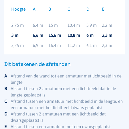
Hoogte
A
B
C
D
E
2,75 m
6,4 m
15 m
10,4 m
5,9 m
2,2 m
3 m
6,6 m
15,6 m
10,8 m
6 m
2,3 m
3,25 m
6,9 m
16,4 m
11,2 m
6,1 m
2,3 m
Dit betekenen de afstanden
A
Afstand van de wand tot een armatuur met lichtbeeld in de
lengte
B
Afstand tussen 2 armaturen met een lichtbeeld dat in de
lengte geplaatst is
C
Afstand tussen een armatuur met lichtbeeld in de lengte, en
een armatuur met het lichtbeeld dwars geplaatst
D
Afstand tussen 2 armaturen met een lichtbeeld dat
dwarsgeplaatst is
E
Afstand tussen een armatuur met een dwarsgeplaatst