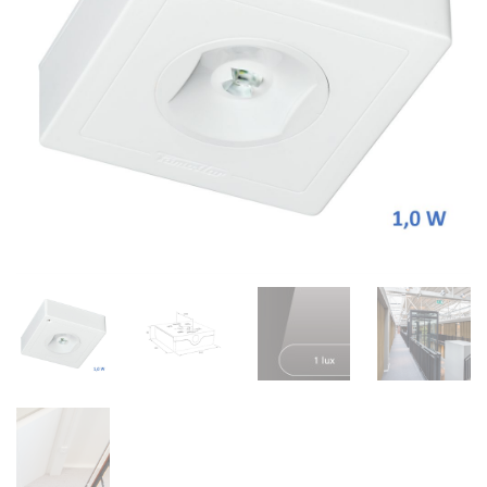
1,5 Watt x 24 uur x 365 dagen x 10 jaar (de gegarandeerde
levensduur) = 141 kW
Met de huidige stroomprijs van € 0,40 kost scheelt dat zo’n €
50,= over de levensduur, en daarnaast ook nog eens 60 kg CO2
(Emissiefactor Nederlandse elektriciteitsproductiemix 427
g/kWh)