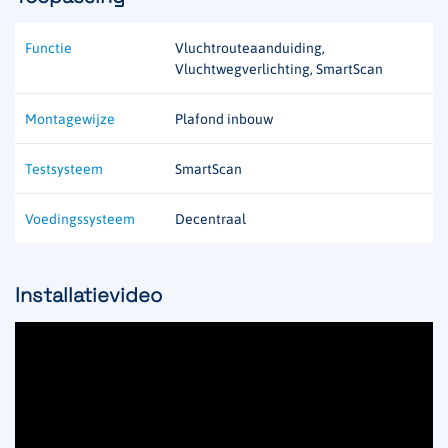
Functie
Vluchtrouteaanduiding,
Vluchtwegverlichting, SmartScan
Montagewijze
Plafond inbouw
Testsysteem
SmartScan
Voedingssysteem
Decentraal
Installatievideo