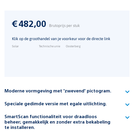
€
482,00
Brutoprijs per stuk
Klik op de groothandel van je voorkeur voor de directe link
Solar
Technische unie
Oosterberg
Moderne vormgeving met 'zwevend' pictogram.
De vlakke voorzijde van het pictogram buigt zicht aan de
Speciale gedimde versie met egale uitlichting.
onder- en bovenzijde vloeiend naar achteren.
Het pictogram is gedimd om niet storend te zijn op plekken
De achterzijde wordt zo toepasbaar voor dubbelzijdig
SmartScan functionaliteit voor draadloos
waar de aanduiding als hinderlijk kan worden ervaren.
beheer; gemakkelijk en zonder extra bekabeling
gebruik.
te installeren.
Slechts ingeklemd tussen twee armen ontstaat hierdoor een