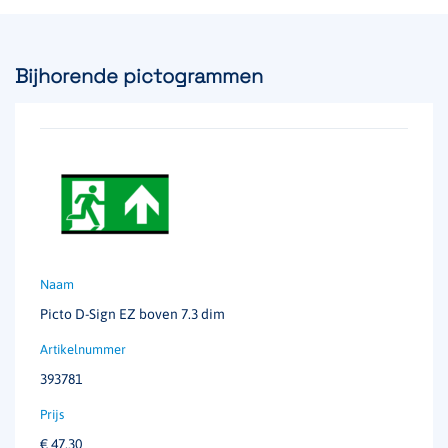
Vluchtwegverlichting, SmartScan
Montagewijze
Plafond inbouw
Bijhorende pictogrammen
Testsysteem
SmartScan
Voedingssysteem
Decentraal
Materiaal
Polycarbonaat
Continu vermogen
1.4 W
Aansluitvermogen
2.3W / 4 VA
Picto D-Sign EZ boven 7.3 dim
Spanning
230 V / 50 Hz
393781
Kleur
RAL 9005
€
47,30