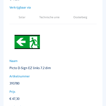
Afmetingen
272 X 153 X 14 mm
IP-waarde
IP40
Solar
Technische unie
Oosterberg
IK-waarde
IK08
Herkenningsafstand
23 meter
Permanent
ja
Temperatuurbereik
+5 tot 35°C
Picto D-Sign EZ links 7.2 dim
Autonomie
1 uur
Klasse
II
393780
Armatuureigenschap
Design
€
47,30
Enkelzijdig/dubbelzijdig
Gebogen kunststof pictogram voor