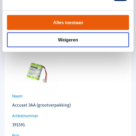
€
37,50
Alles toestaan
Weigeren
Solar
Technische unie
Oosterberg
Accuset 3AA (grootverpakking)
391591