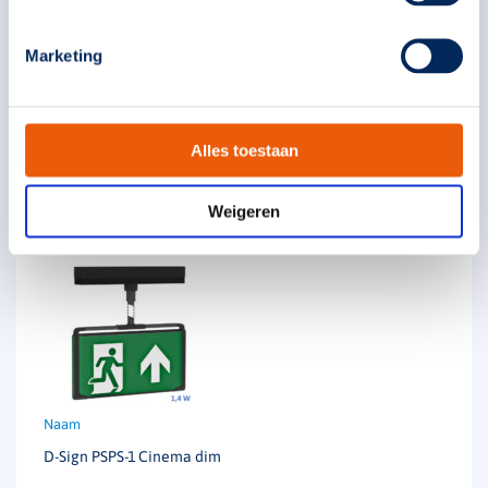
Marketing
393837
€
402,25
Alles toestaan
Weigeren
Solar
Technische unie
Oosterberg
D-Sign PSPS-1 Cinema dim