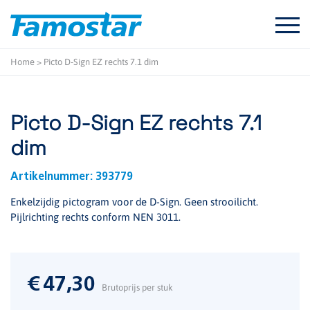
Start
content
Home
>
Picto D-Sign EZ rechts 7.1 dim
Picto D-Sign EZ rechts 7.1
dim
Artikelnummer:
393779
Enkelzijdig pictogram voor de D-Sign. Geen strooilicht.
Pijlrichting rechts conform NEN 3011.
€
47,30
Brutoprijs per stuk