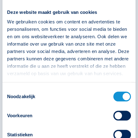
D-Sign ISP-230 Cinema dim
Deze website maakt gebruik van cookies
We gebruiken cookies om content en advertenties te
393848
personaliseren, om functies voor social media te bieden
en om ons websiteverkeer te analyseren. Ook delen we
informatie over uw gebruik van onze site met onze
€
217,00
partners voor social media, adverteren en analyse. Deze
partners kunnen deze gegevens combineren met andere
informatie die u aan ze heeft verstrekt of die ze hebben
Solar
Technische unie
Oosterberg
verzameld op basis van uw gebruik van hun services.
Toestemmingsselectie
Noodzakelijk
Voorkeuren
Statistieken
D-Sign PSPA-1 Cinema dim