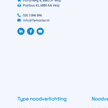
Florijnweg 8, 6883 JP Velp
Postbus 43, 6880 AA Velp
026 3 846 846
info@famostar.nl
Type noodverlichting
Noodve