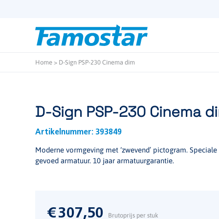
Start
content
Home
>
D-Sign PSP-230 Cinema dim
D-Sign PSP-230 Cinema d
Artikelnummer:
393849
Moderne vormgeving met ‘zwevend’ pictogram. Speciale ge
gevoed armatuur. 10 jaar armatuurgarantie.
€
307,50
Brutoprijs per stuk