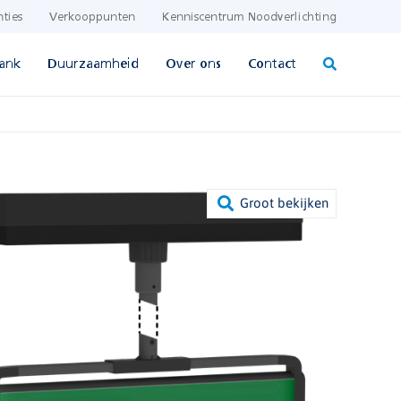
nties
Verkooppunten
Kenniscentrum Noodverlichting
ank
Duurzaamheid
Over ons
Contact