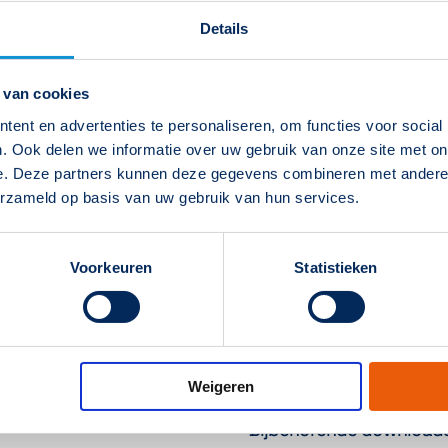
393781
€
47,30
Sola
Details
Autonomie
Klasse
I
 van cookies
393780
€
47,30
Sola
ent en advertenties te personaliseren, om functies voor social
Armatuureigenschap
. Ook delen we informatie over uw gebruik van onze site met on
e. Deze partners kunnen deze gegevens combineren met andere i
Enkelzijdig/dubbelzijdig
erzameld op basis van uw gebruik van hun services.
393779
€
47,30
Sola
Voorkeuren
Statistieken
Weigeren
Bijbehorende download