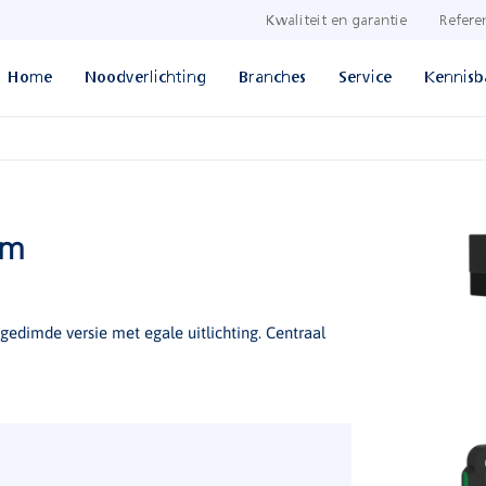
Kwaliteit en garantie
Refere
Home
Noodverlichting
Branches
Service
Kennisb
im
dimde versie met egale uitlichting. Centraal