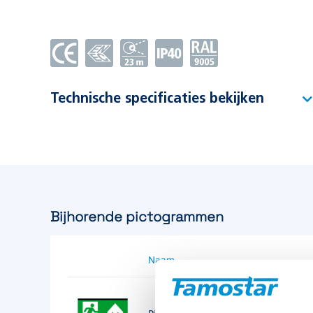
Technische specificaties bekijken
Type
D-Sign PSP-230 Cinema dim
Artikelnummer
393849
EAN-code
8715774019692
Bijhorende pictogrammen
Functie
Vluchtrouteaanduiding
Naam
Montagewijze
Pendel 75 cm.
Testsysteem
Afhankelijk van noodverlich