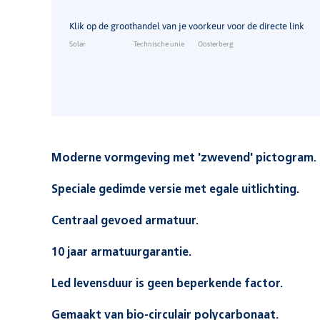
Klik op de groothandel van je voorkeur voor de directe link
Solar
Technische unie
Oosterberg
Moderne vormgeving met 'zwevend' pictogram.
De vlakke voorzijde van het pictogram buigt zicht aan
Speciale gedimde versie met egale uitlichting.
De achterzijde wordt zo toepasbaar voor dubbelzijdig
Het pictogram is gedimd om niet storend te zijn op plek
Centraal gevoed armatuur.
Slechts ingeklemd tussen twee armen ontstaat hierdo
ervaren.
Bij spanningsuitval zorgt een EBS noodverlichtingscentral
Wordt geleverd inclusief 75 cm. pendelbuis.
10 jaar armatuurgarantie.
binnen de door een netwachter bewaakte groep blijven 
Al meer dan 65 jaar is noodverlichting onze expertise en 
Led levensduur is geen beperkende factor.
armatuur is met zorg ontworpen en met aandacht gefabri
kwaliteit van de toegepaste componenten krijgt u 10 jaar 
Veelal wordt voor led’s een maximale levensduur gegeve
Gemaakt van bio-circulair polycarbonaat.