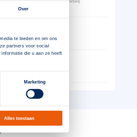
r
Technische unie
Oosterberg
Over
In combinatie met een centraal gevoed systeem
I
r
Technische unie
 media te bieden en om ons
Design
ze partners voor social
nformatie die u aan ze heeft
Gebogen kunststof pictogram voor enkelzijdig gebruik
r
Technische unie
Marketing
Alles toestaan
s