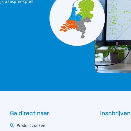
ijk aanspreekpunt.
Ga direct naar
Inschrijven
Product zoeken