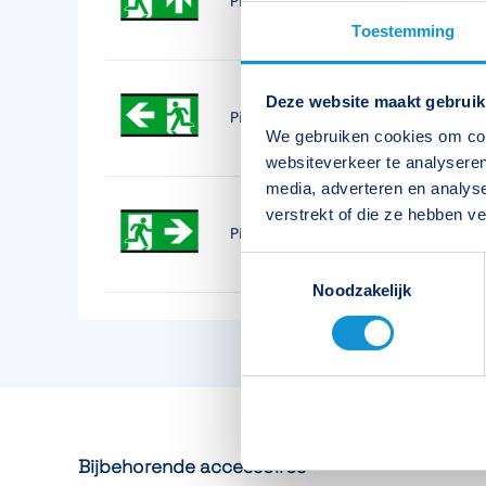
Picto D-Sign EZ boven 7.3 dim
Toestemming
Voedingssysteem
Centraal
Materiaal
Polycarbonaat
Deze website maakt gebruik
Picto D-Sign EZ links 7.2 dim
We gebruiken cookies om cont
Opgenomen vermogen
0.8W / 1.8 VA
websiteverkeer te analyseren
media, adverteren en analys
Spanning
230 V / AC/DC
verstrekt of die ze hebben v
Picto D-Sign EZ rechts 7.1 dim
Kleur
RAL 9005 (zwart)
Toestemmingsselectie
Noodzakelijk
Bijbehorende accessoires