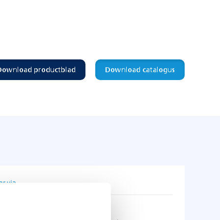
Download productblad
Download catalogus
272 X 153 X 14 mm
IP40
IK08
23 meter
ar via
ja
+5 tot 35°C