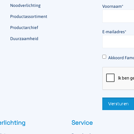
Noodverlichting
Voornaam
*
Productassortiment
Productarchief
E-mailadres
*
Duurzaamheid
*
Akkoord Famo
rlichting
Service