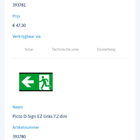
393781
Kleur
RAL 9005 (zwart)
Afmetingen
262 x 160 x 75 mm
€
47,30
IP-waarde
IP40
Solar
Technische unie
Oosterberg
IK-waarde
IK08
Herkenningsafstand
23 meter
Permanent
Ja
Temperatuurbereik
5 tot 35°C
Autonomie
1 uur
Picto D-Sign EZ links 7.2 dim
Klasse
II
393780