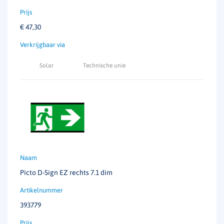
Armatuureigenschap
Design
Onopvallend
€
47,30
Enkelzijdig/dubbelzijdig
Gebogen kunststof pictogram voor
enkelzijdig gebruik
Solar
Technische unie
Picto D-Sign EZ rechts 7.1 dim
393779