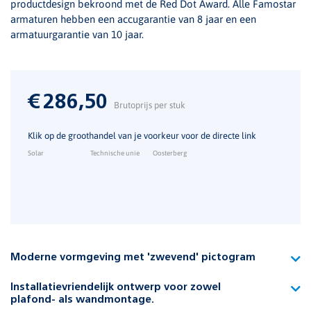
productdesign bekroond met de Red Dot Award. Alle Famostar
armaturen hebben een accugarantie van 8 jaar en een
armatuurgarantie van 10 jaar.
€
286,50
Brutoprijs per stuk
Klik op de groothandel van je voorkeur voor de directe link
Solar
Technische unie
Oosterberg
Moderne vormgeving met 'zwevend' pictogram
De vlakke voorzijde van het pictogram buigt zicht aan de
Installatievriendelijk ontwerp voor zowel
onder- en bovenzijde vloeiend naar achteren.
plafond- als wandmontage.