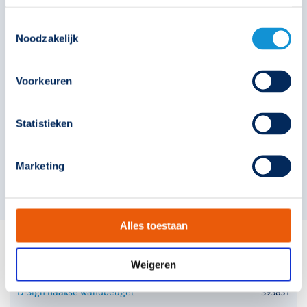
Accuset L 3AA
Toestemmingsselectie
Noodzakelijk
393913
Voorkeuren
€
37,50
Statistieken
Technische unie
Marketing
Alles toestaan
Bijbehorende accessoires
Weigeren
D-Sign haakse wandbeugel
393851