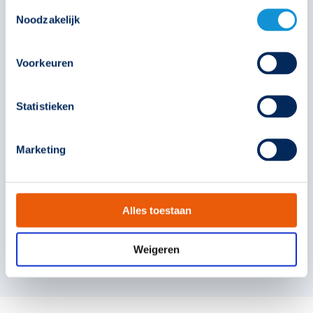
Toestemmingsselectie
met hoge plafonds. Hiervoor hebben we verschillende soorten
Noodzakelijk
verlichting beschikbaar.
Bijvoorbeeld noodverlichting voor lange afstanden. De HiVision
Voorkeuren
beschikt bijvoorbeeld over pictogrammen met een
herkenningsafstand van 50 meter, wat het dubbele is van
conventionele verlichting. Hierdoor is deze armatuur
Statistieken
voor
vluchtrouteaanduiding
uitermate geschikt voor locaties
waar hoogte en afstand een rol spelen.
Marketing
De Pro Plus heeft vier ledlampen met geoptimaliseerde lenzen
om hem geschikt te maken voor ophanghoogtes tot 11 meter.
Deze
vluchtwegverlichting
wordt gebruikt voor grote hoogtes
en zorgt voor voldoende verlichting op de vloer.
Alles toestaan
Meer over de HiVision
Meer over de Pro
Weigeren