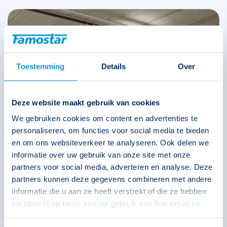
Toestemming
Details
Over
Deze website maakt gebruik van cookies
We gebruiken cookies om content en advertenties te
personaliseren, om functies voor social media te bieden
en om ons websiteverkeer te analyseren. Ook delen we
informatie over uw gebruik van onze site met onze
partners voor social media, adverteren en analyse. Deze
partners kunnen deze gegevens combineren met andere
informatie die u aan ze heeft verstrekt of die ze hebben
Noodverlichting voor hoge ruimtes en
verzameld op basis van uw gebruik van hun services.
lange afstanden
In de industrie wordt vaak gebruik gemaakt van grote hallen