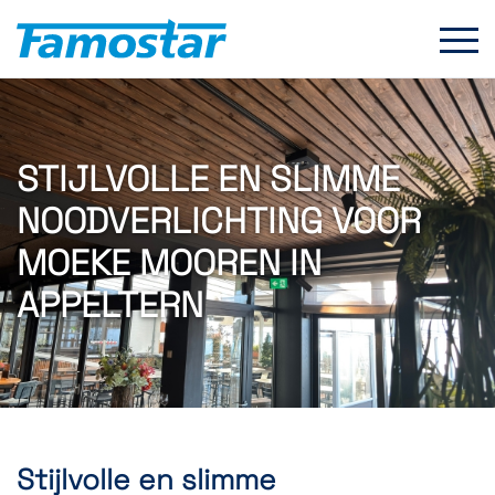
Start
content
STIJLVOLLE EN SLIMME
NOODVERLICHTING VOOR
MOEKE MOOREN IN
APPELTERN
Stijlvolle en slimme