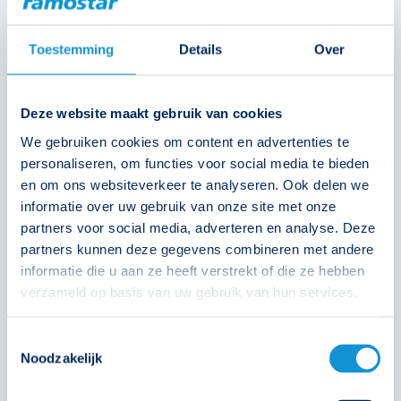
Toestemming
Details
Over
Kindcentrum Wheermolen in
Purmerend gaat voor
Deze website maakt gebruik van cookies
duurzaamheid
We gebruiken cookies om content en advertenties te
Bij de bouw van Kindcentrum Wheermolen is er rekening
personaliseren, om functies voor social media te bieden
gehouden met de duurzaamheid van de materialen die gebruikt
en om ons websiteverkeer te analyseren. Ook delen we
worden. De keus voor noodverlichting is gevallen op Famostar.
informatie over uw gebruik van onze site met onze
Vanwege de 10 jaar garantie op de armaturen en de
partners voor social media, adverteren en analyse. Deze
accugarantie van 8 jaar is dit een hele duurzame keuze.
partners kunnen deze gegevens combineren met andere
Aan de buitenzijde van het gebouw hangt de Nightlife. De
informatie die u aan ze heeft verstrekt of die ze hebben
behuizing van de Nightlife is gemaakt van biocirculair
verzameld op basis van uw gebruik van hun services.
polycarbonaat. Een extra duurzame keuze dus.
Toestemmingsselectie
Noodzakelijk
Bekijk de referentie