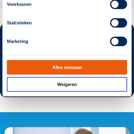
Voorkeuren
Statistieken
SmartScan
Marketing
Het draadloze beheersysteem voor noodverlichting.
Alles toestaan
Meer weten?
Weigeren