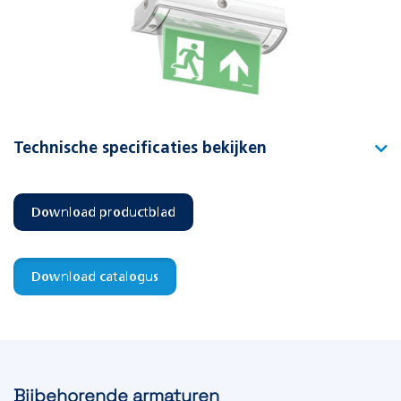
Technische specificaties bekijken
Type
Pro pendelset 75cm IP40
Download productblad
Artikelnummer
392542
EAN-code
8715774016011
Download catalogus
Bijbehorende armaturen