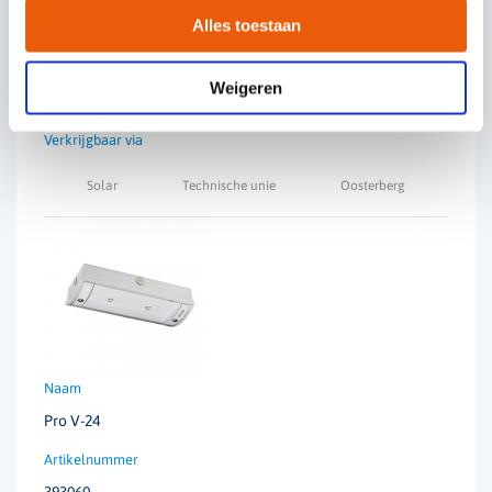
Alles toestaan
392503
Weigeren
€
226,00
Solar
Technische unie
Oosterberg
Pro V-24
393060