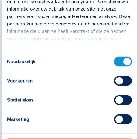
en om ons websiteverkeer te analyseren. Ook delen we
informatie over uw gebruik van onze site met onze
partners voor social media, adverteren en analyse. Deze
393062
partners kunnen deze gegevens combineren met andere
informatie die u aan ze heeft verstrekt of die ze hebben
€
262,50
verzameld op basis van uw gebruik van hun services.
Toestemmingsselectie
Solar
Technische unie
Oosterberg
Noodzakelijk
Voorkeuren
Statistieken
Marketing
Pro V-230