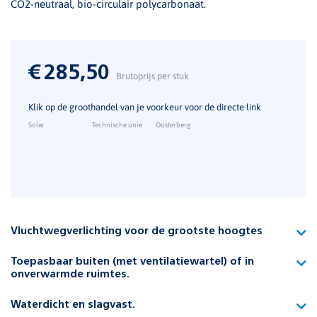
CO2-neutraal, bio-circulair polycarbonaat.
€
285,50
Brutoprijs per stuk
Klik op de groothandel van je voorkeur voor de directe link
Solar
Technische unie
Oosterberg
Vluchtwegverlichting voor de grootste hoogtes
Vier krachtige leds zorgen er bij de HiBay-versie voor dat de
Toepasbaar buiten (met ventilatiewartel) of in
Pro geschikt is voor ophanghoogtes tot boven de 20 meter.
onverwarmde ruimtes.
Daarmee is de Pro HiBay uitermate geschikt voor grote, hoge
De Pro kent een beschermingsklasse van IP65 en is daarmee
logistieke hallen en loodsen. De optieken verzorgen een
Waterdicht en slagvast.
stof- en waterdicht.
langwerpig lichtbeeld met enorme tussenafstanden om de