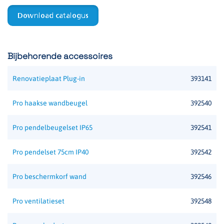
EAN-code
8715774019951
Download catalogus
Functie
Vluchtwegverlichting
Bijbehorende accessoires
Montagewijze
Plafond opbouw
Renovatieplaat Plug-in
393141
Testsysteem
Afhankelijk van
noodverlichtingscentrale
Pro haakse wandbeugel
392540
Voedingssysteem
Centraal
Pro pendelbeugelset IP65
392541
Materiaal
Bio-circulair polycarbonaat
Pro pendelset 75cm IP40
392542
Opgenomen vermogen
3.5 W / 7 VA
Pro beschermkorf wand
392546
Spanning
230 V / AC/DC
Pro ventilatieset
392548
Kleur
RAL 9016 (Wit)