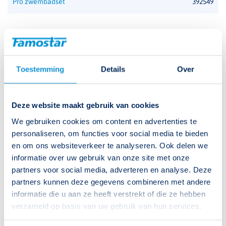
Pro zwembadset
392549
Afmetingen
351 x 163 x 78 mm
Bijbehorende downloads
IP-waarde
IP65
IP66
Pro productfolder
Toestemming
Details
Over
IK-waarde
IK10
Handleiding Pro HiBay
Deze website maakt gebruik van cookies
Permanent
ja (afhankelijk van de centrale)
Bestektekst Pro HiBay V-230
We gebruiken cookies om content en advertenties te
Temperatuurbereik
-20 tot 40°C
personaliseren, om functies voor social media te bieden
EPD Pro
en om ons websiteverkeer te analyseren. Ook delen we
Autonomie
In combinatie met een centraal gevoed
informatie over uw gebruik van onze site met onze
Afstandstabel 1 lux Pro HiBay V-230
systeem
partners voor social media, adverteren en analyse. Deze
partners kunnen deze gegevens combineren met andere
DIALux Pro HiBay V-230
Klasse
II
informatie die u aan ze heeft verstrekt of die ze hebben
verzameld op basis van uw gebruik van hun services.
Productcatalogus
Armatuureigenschap
Grote hoogtes