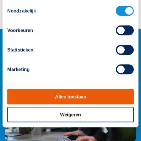
Slagvast
Toestemmingsselectie
prijslijst 2026
Waterdicht
Noodzakelijk
lichtstroom
653 lumen
Voorkeuren
Statistieken
Marketing
Alles toestaan
Weigeren