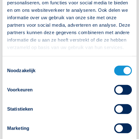
personaliseren, om functies voor social media te bieden
en om ons websiteverkeer te analyseren. Ook delen we
Pro haakse wandbeugel
392540
informatie over uw gebruik van onze site met onze
partners voor social media, adverteren en analyse. Deze
Pro pendelbeugelset IP65
392541
partners kunnen deze gegevens combineren met andere
informatie die u aan ze heeft verstrekt of die ze hebben
Pro pendelset 75cm IP40
392542
verzameld op basis van uw gebruik van hun services.
Pro beschermkorf wand
392546
Toestemmingsselectie
Noodzakelijk
Pro ventilatieset
392548
Voorkeuren
Pro zwembadset
392549
Statistieken
Bijbehorende downloads
Pro productfolder
Marketing