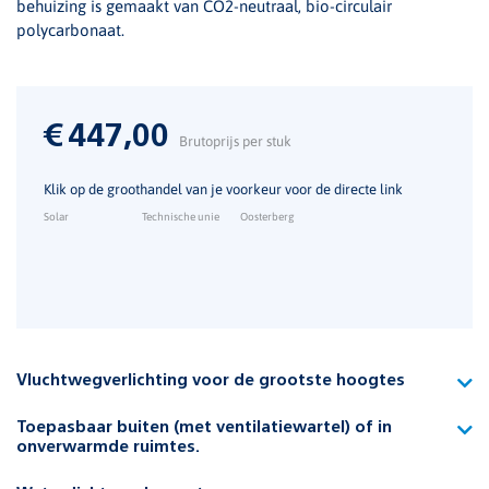
behuizing is gemaakt van CO2-neutraal, bio-circulair
polycarbonaat.
€
447,00
Brutoprijs per stuk
Klik op de groothandel van je voorkeur voor de directe link
Solar
Technische unie
Oosterberg
Vluchtwegverlichting voor de grootste hoogtes
Vier krachtige leds zorgen er bij de HiBay-versie voor dat de
Toepasbaar buiten (met ventilatiewartel) of in
Pro geschikt is voor ophanghoogtes tot boven de 20 meter.
onverwarmde ruimtes.
Daarmee is de Pro HiBay uitermate geschikt voor grote, hoge
De Pro kent een beschermingsklasse van IP65 en is daarmee
logistieke hallen en loodsen. De optieken verzorgen een