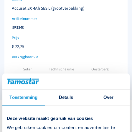
Accuset 3X 4Ah SBS L (grootverpakking)
Klasse
II
Armatuureigenschap
Grote hoogtes
393340
Slagvast
Waterdicht
€
72,75
lichtstroom
Verlichting: 485 lumen
Noodverlichting: 653 lumen
Solar
Technische unie
Oosterberg
Toestemming
Details
Over
Bijbehorende accessoires
Deze website maakt gebruik van cookies
We gebruiken cookies om content en advertenties te
Renovatieplaat Plug-in
393141