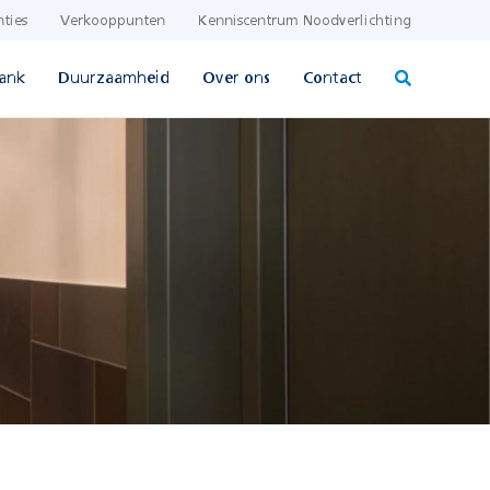
nties
Verkooppunten
Kenniscentrum Noodverlichting
ank
Duurzaamheid
Over ons
Contact