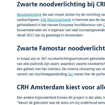
Zwarte noodverlichting bij 
Noodverlichting
die aan moest sluiten bij de inrichting v
opdrachtgever.
Klik Electrotechniek
is hiermee aan de sla
geïnstalleerd in het nieuwe Europese hoofdkantoor van
bouwmaterialen en is eigenaar van veel toonaangevende
Vanaf 2017 zijn zij gevestigd in Amsterdam.
Zwarte Famostar noodverlicht
In totaal zijn er 367 noodverlichtingsarmaturen geïnstall
van alle plafonds zijn zwart, waardoor zwarte noodverlich
één geheel met het interieur. De cinema uitvoering van v
variant van vluchtwegaanduiding
Go!
waren hier de perfec
CRH Amsterdam kiest voor alle
Een andere bijzonderheid binnen dit project is dat alles,
‘’Vanuit de gebruiker was de wens om bij onderhoud eenvo