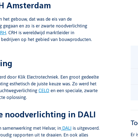
CRH Amsterdam
an het gebouw, dat was de eis van de
g gegaan en zo is er zwarte noodverlichting
CRH
. CRH is wereldwijd marktleider in
 bedrijven op het gebied van bouwproducten.
ing
eerd door Klik Electrotechniek. Een groot gedeelte
ting esthetisch de juiste keuze was. Zo werd het
luchtwegverlichting
CELO
en een speciale, zwarte
te oplossing.
 noodverlichting in DALI
To
 in samenwerking met Helvar, in
DALI
is uitgevoerd.
Er 
udig rapporten uit te draaien. En ook alles