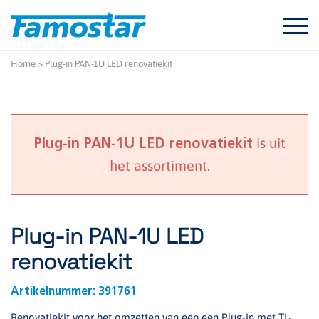
Start
content
Home
>
Plug-in PAN-1U LED renovatiekit
is uit
Plug-in PAN-1U LED renovatiekit
het assortiment.
Plug-in PAN-1U LED
renovatiekit
Artikelnummer:
391761
Renovatiekit voor het omzetten van een een Plug-in met TL-