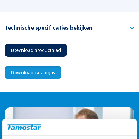
Technische specificaties bekijken
Type
Plug-in PAN-1U LED renovatiekit
Download productblad
Artikelnummer
391761
EAN-code
8715774012013
Download catalogus