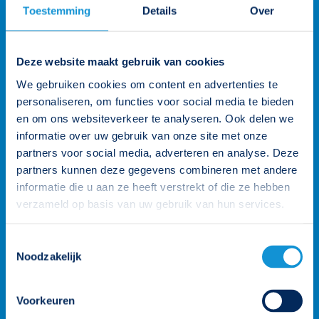
Toestemming
Details
Over
Deze website maakt gebruik van cookies
We gebruiken cookies om content en advertenties te
personaliseren, om functies voor social media te bieden
en om ons websiteverkeer te analyseren. Ook delen we
informatie over uw gebruik van onze site met onze
partners voor social media, adverteren en analyse. Deze
partners kunnen deze gegevens combineren met andere
Wij staan voor je klaar
informatie die u aan ze heeft verstrekt of die ze hebben
verzameld op basis van uw gebruik van hun services.
Onze klantenteams zijn verdeeld over vier rayons en worden
ondersteund door de gehele organisatie. Zo heb je altijd een
Toestemmingsselectie
persoonlijk aanspreekpunt. Heb je een vraag? Neem contact
Noodzakelijk
op.
Voorkeuren
026 3 846 846