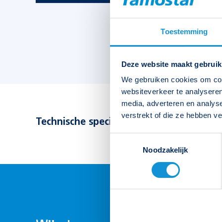
Toestemming
Deze website maakt gebruik
We gebruiken cookies om cont
websiteverkeer te analyseren
media, adverteren en analys
verstrekt of die ze hebben v
Technische specificaties bekijken
Toestemmingsselectie
Noodzakelijk
Type
Picto S-Sense EZ boven 1.3 s
Artikelnummer
391051