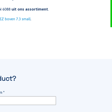
EN 6088
.
uit ons assortiment
EZ boven 7.3 small
.
duct?