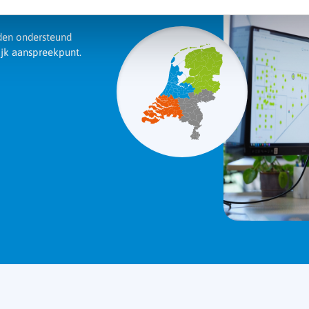
rden ondersteund
ijk aanspreekpunt.