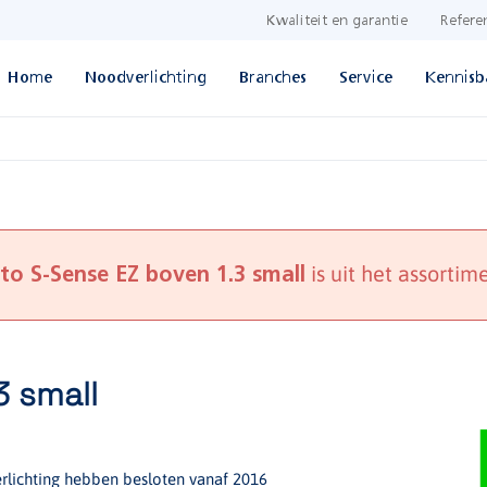
Kwaliteit en garantie
Refere
Home
Noodverlichting
Branches
Service
Kennisb
is uit het assortime
cto S-Sense EZ boven 1.3 small
3 small
lichting hebben besloten vanaf 2016