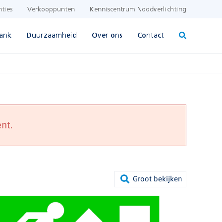
nties
Verkooppunten
Kenniscentrum Noodverlichting
ank
Duurzaamheid
Over ons
Contact
nt.