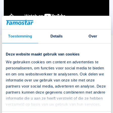
Toestemming
Details
Over
Deze website maakt gebruik van cookies
We gebruiken cookies om content en advertenties te
Technische specificaties bekijken
personaliseren, om functies voor social media te bieden
en om ons websiteverkeer te analyseren. Ook delen we
Type
O-Lux VS-1 White 4000K
informatie over uw gebruik van onze site met onze
Download productblad
partners voor social media, adverteren en analyse. Deze
Artikelnummer
394416
partners kunnen deze gegevens combineren met andere
informatie die u aan ze heeft verstrekt of die ze hebben
EAN-code
8715774019999
Download catalogus
verzameld op basis van uw gebruik van hun services.