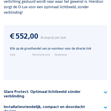
verlichting gestuurd wordt naar waar het gewenst is. Hierdoor
zorgt de O-Lux voor een optimaal lichtbeeld, zonder
verblinding!
€
552,00
Brutoprijs per stuk
Klik op de groothandel van je voorkeur voor de directe link
Solar
Technische unie
Oosterberg
Glare Protect: Optimaal lichtbeeld zónder
verblinding
Maak kennis met de unieke functie Glare Protect. Hierbij heeft
Installatievriendelijk, compact en doordacht
de armatuur verschillende lichtsegmenten die separaat