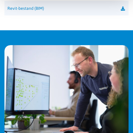
IP-waarde
IP40
Revit-bestand (BIM)
IK-waarde
IK10
Permanent
ja
Temperatuurbereik
+5 tot 35°C
Autonomie
1 uur
Klasse
II
Kleurtemperatuur
4000K
CRI-waarde
> 80
Lichtstroom verlichting
3750 lm