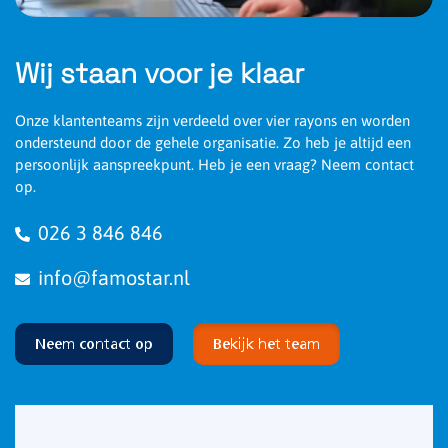
Lichtstroom nood
265 lm
Efficiëntie
132 Lumen/Watt
Wij staan voor je klaar
Powerfactor
0.92
Onze klantenteams zijn verdeeld over vier rayons en worden
ondersteund door de gehele organisatie. Zo heb je altijd een
persoonlijk aanspreekpunt. Heb je een vraag? Neem contact
op.
026 3 846 846
info@famostar.nl
Neem contact op
Bekijk het team