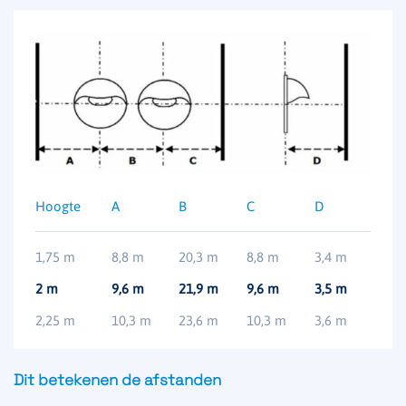
Hoogte
A
B
C
D
1,75 m
8,8 m
20,3 m
8,8 m
3,4 m
2 m
9,6 m
21,9 m
9,6 m
3,5 m
2,25 m
10,3 m
23,6 m
10,3 m
3,6 m
Dit betekenen de afstanden