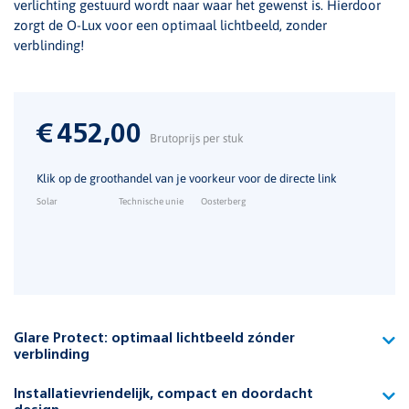
verlichting gestuurd wordt naar waar het gewenst is. Hierdoor
zorgt de O-Lux voor een optimaal lichtbeeld, zonder
verblinding!
€
452,00
Brutoprijs per stuk
Klik op de groothandel van je voorkeur voor de directe link
Solar
Technische unie
Oosterberg
Glare Protect: optimaal lichtbeeld zónder
verblinding
Maak kennis met de unieke functie Glare Protect. Hierbij heeft
Installatievriendelijk, compact en doordacht
de armatuur verschillende lichtsegmenten die separaat