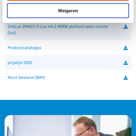
IK-waarde
IK10
Weigeren
DIALux 394415 O-Lux VA-1 4000K plafond gang
Permanent
ja
DIALux 394415 O-Lux VA-1 4000K plafond open ruimte
Temperatuurbereik
(hal)
+5 tot 35°C
Autonomie
Productcatalogus
1 uur
Klasse
prijslijst 2026
II
Kleurtemperatuur
Revit-bestand (BIM)
4000K
CRI-waarde
> 80
Lichtstroom verlichting
3750 lm
Lichtstroom nood
265 lm