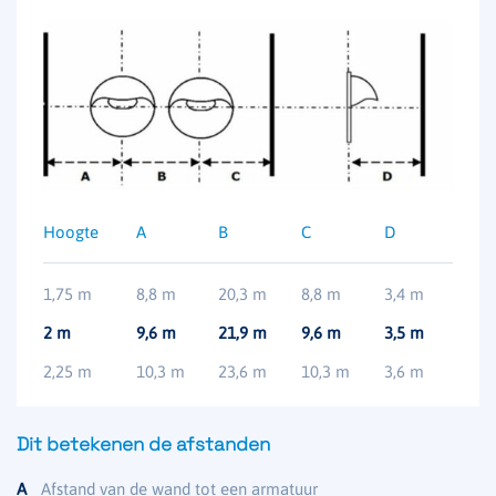
Hoogte
A
B
C
D
1,75 m
8,8 m
20,3 m
8,8 m
3,4 m
2 m
9,6 m
21,9 m
9,6 m
3,5 m
2,25 m
10,3 m
23,6 m
10,3 m
3,6 m
Dit betekenen de afstanden
A
Afstand van de wand tot een armatuur