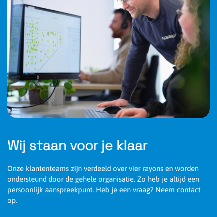
Efficiëntie
132.7 Lumen/Watt
Powerfactor
0.96
Wij staan voor je klaar
Onze klantenteams zijn verdeeld over vier rayons en worden
ondersteund door de gehele organisatie. Zo heb je altijd een
persoonlijk aanspreekpunt. Heb je een vraag? Neem contact
op.