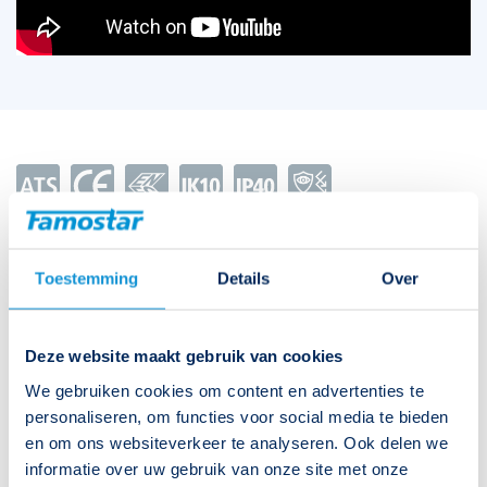
Technische specificaties bekijken
Toestemming
Details
Over
Type
O-Lux VA-1 Black 4000K
Download productblad
Artikelnummer
394415
Deze website maakt gebruik van cookies
We gebruiken cookies om content en advertenties te
EAN-code
8715774020063
Download catalogus
personaliseren, om functies voor social media te bieden
en om ons websiteverkeer te analyseren. Ook delen we
Functie
Vluchtwegverlichting, Verlichting
informatie over uw gebruik van onze site met onze
Bijbehorende downloads