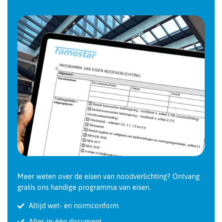
Meer weten over de eisen van noodverlichting? Ontvang
gratis ons handige programma van eisen.
Altijd wet- en normconform
Alles-in-één document