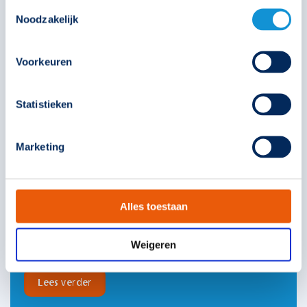
Toestemmingsselectie
Noodzakelijk
Voorkeuren
Statistieken
SmartScan
Noodverlichting beheersysteem
Marketing
Het SmartScan-systeem maakt gebruik van een
betrouwbaar draadloos netwerk. Ook houdt het
automatisch een logboek bij en geeft het updates over
Alles toestaan
onderhoud.
Meer weten over dit systeem?
Weigeren
Lees verder