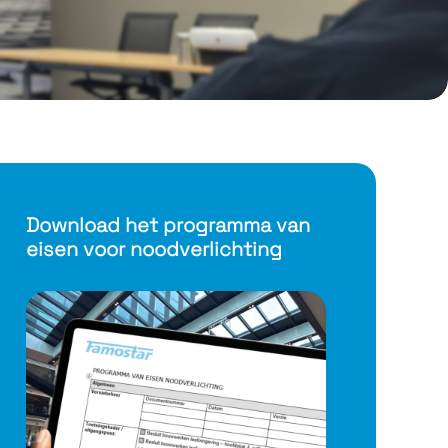
Download het programma van
eisen voor noodverlichting