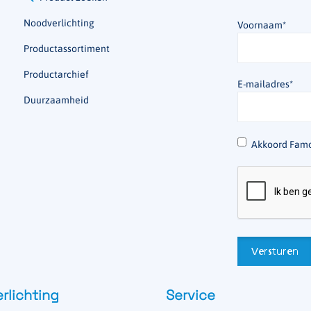
Noodverlichting
Voornaam
*
Productassortiment
Productarchief
E-mailadres
*
Duurzaamheid
*
Akkoord Famo
rlichting
Service