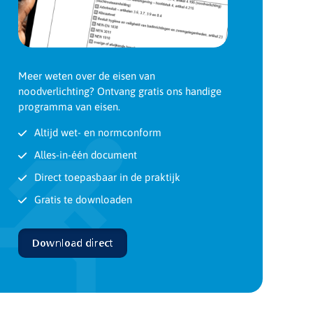
Meer weten over de eisen van
noodverlichting? Ontvang gratis ons handige
programma van eisen.
Altijd wet- en normconform
Alles-in-één document
Direct toepasbaar in de praktijk
Gratis te downloaden
Download direct