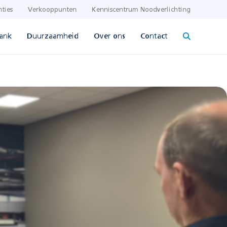
nties
Verkooppunten
Kenniscentrum Noodverlichting
ank
Duurzaamheid
Over ons
Contact