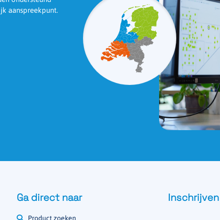
ijk aanspreekpunt.
Ga direct naar
Inschrijven
Product zoeken