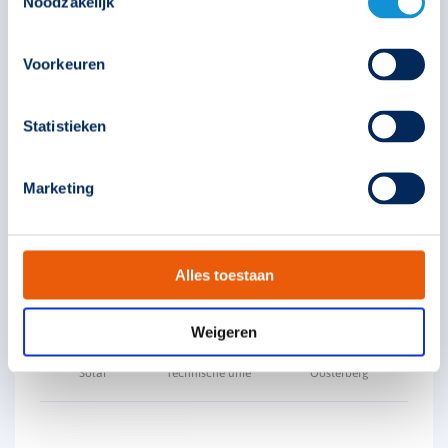
Noodzakelijk
Voorkeuren
Statistieken
Accuset 3CS stick
Marketing
392552
Alles toestaan
€
58,65
Weigeren
Solar
Technische unie
Oosterberg