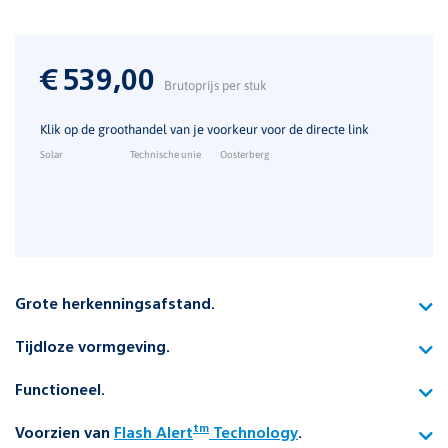
€
539,00
Brutoprijs per stuk
Klik op de groothandel van je voorkeur voor de directe link
Solar
Technische unie
Oosterberg
Grote herkenningsafstand.
Het pictogram heeft een grote herkenningsafstand van 50
Tijdloze vormgeving.
meter volgens NEN-EN 1838.
Met de behuizing van geanodiseerd aluminium heeft de
Functioneel.
armatuur een robuuste en strakke uitstraling die past in iedere
De armatuur kan zowel aan de wand bevestigd worden, aan het
bedrijfshal, magazijn of groot warenhuis.
tm
Voorzien van
Flash Alert
Technology
.
plafond, als gependeld zodat grote ophanghoogtes bereikt