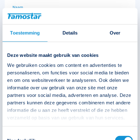
Picto HiVision Special
Toestemming
Details
Over
392876
Deze website maakt gebruik van cookies
€
132,05
We gebruiken cookies om content en advertenties te
personaliseren, om functies voor social media te bieden
en om ons websiteverkeer te analyseren. Ook delen we
Solar
informatie over uw gebruik van onze site met onze
partners voor social media, adverteren en analyse. Deze
partners kunnen deze gegevens combineren met andere
informatie die u aan ze heeft verstrekt of die ze hebben
Bijbehorende accu's
verzameld op basis van uw gebruik van hun services.
Toestemmingsselectie