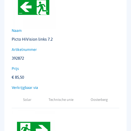
Temperatuurbereik
0 tot 35°C
Autonomie
1 uur
Klasse
I
Picto HiVision links 7.2
Armatuureigenschap
Grote herkenningsafstand
392872
Enkelzijdig/dubbelzijdig
enkelzijdig
€
85,50
Solar
Technische unie
Oosterberg