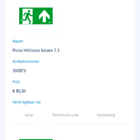
Materiaal
Geanodiseerd aluminium
Continu vermogen
3.6 W
Aansluitvermogen
5 W/ 9.1 VA
Picto HiVision boven 7.3
Spanning
230 V/ 50 Hz
392873
Kleur
RAL 9006 (aluminium)
Afmetingen
640 x 267 x 52 mm
€
85,50
IP-waarde
IP40
Solar
Technische unie
Oosterberg
Herkenningsafstand
50 meter
Permanent
ja