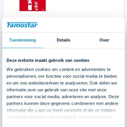
Picto Allround brandblusser
Toestemming
Details
Over
390684
Deze website maakt gebruik van cookies
We gebruiken cookies om content en advertenties te
€
15,90
personaliseren, om functies voor social media te bieden
en om ons websiteverkeer te analyseren. Ook delen we
informatie over uw gebruik van onze site met onze
Solar
Technische unie
Oosterberg
partners voor social media, adverteren en analyse. Deze
partners kunnen deze gegevens combineren met andere
informatie die u aan ze heeft verstrekt of die ze hebben
verzameld op basis van uw gebruik van hun services.