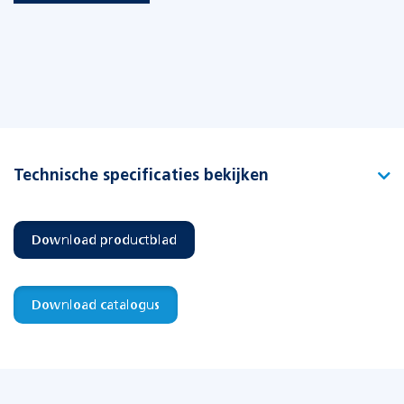
Technische specificaties bekijken
Type
Allround PPD-1
Download productblad
Artikelnummer
393004
EAN-code
8715774017117
Download catalogus