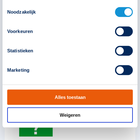
Toestemmingsselectie
Noodzakelijk
Picto Allround brandslanghaspel
Voorkeuren
Statistieken
390685
Marketing
€
15,90
Solar
Technische unie
Oosterberg
Alles toestaan
Weigeren