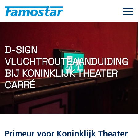
Start
content
D-SIGN
VLUCHTROUTEAANDUIDING
BIJ KONINKLIJK THEATER
CARRÉ
Primeur voor Koninklijk Theater