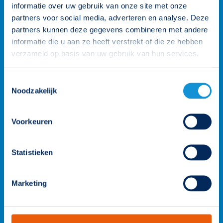
persoonlijk aanspreekpunt. Heb je een vraag? Neem contact
informatie over uw gebruik van onze site met onze
op.
partners voor social media, adverteren en analyse. Deze
partners kunnen deze gegevens combineren met andere
026 3 846 846
informatie die u aan ze heeft verstrekt of die ze hebben
verzameld op basis van uw gebruik van hun services.
info@famostar.nl
Toestemmingsselectie
Noodzakelijk
Neem contact op
Bekijk het team
Voorkeuren
Statistieken
Marketing