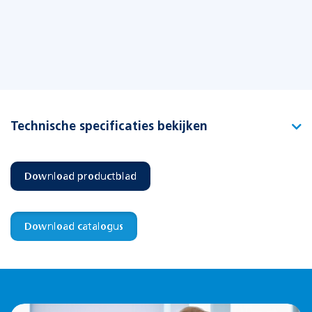
Technische specificaties bekijken
Type
Picto S-Sense DZ links 1.2 small
Download productblad
Artikelnummer
391103
EAN-code
8715774010255
Download catalogus