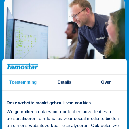
Toestemming
Details
Over
Wij staan voor je klaar
Deze website maakt gebruik van cookies
We gebruiken cookies om content en advertenties te
Onze klantenteams zijn verdeeld over vier rayons en worden
personaliseren, om functies voor social media te bieden
ondersteund door de gehele organisatie. Zo heb je altijd een
en om ons websiteverkeer te analyseren. Ook delen we