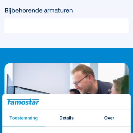
Enkelzijdig/dubbelzijdig
Dubbelzijdig
Bijbehorende armaturen
Toestemming
Details
Over