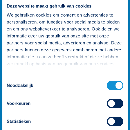
Deze website maakt gebruik van cookies
We gebruiken cookies om content en advertenties te
personaliseren, om functies voor social media te bieden
en om ons websiteverkeer te analyseren. Ook delen we
informatie over uw gebruik van onze site met onze
Wij staan voor je klaar
partners voor social media, adverteren en analyse. Deze
partners kunnen deze gegevens combineren met andere
Onze klantenteams zijn verdeeld over vier rayons en worden
informatie die u aan ze heeft verstrekt of die ze hebben
ondersteund door de gehele organisatie. Zo heb je altijd een
verzameld op basis van uw gebruik van hun services.
persoonlijk aanspreekpunt. Heb je een vraag? Neem contact
op.
Toestemmingsselectie
026 3 846 846
Noodzakelijk
info@famostar.nl
Voorkeuren
Neem contact op
Bekijk het team
Statistieken