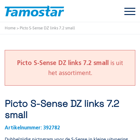
Start
content
Home
>
Picto S-Sense DZ links 7.2 small
is uit
Picto S-Sense DZ links 7.2 small
het assortiment.
Picto S-Sense DZ links 7.2
small
Artikelnummer:
392782
Dubbelzijdig pictogram voor de S-Sense in kleine uitvoering