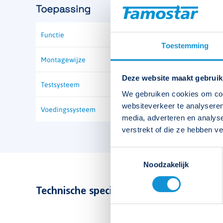
Toepassing
Functie
Vluchtrouteaanduiding, Vluc
Toestemming
Montagewijze
Deze website maakt gebruik
Testsysteem
We gebruiken cookies om cont
websiteverkeer te analyseren
Voedingssysteem
media, adverteren en analys
verstrekt of die ze hebben v
Toestemmingsselectie
Noodzakelijk
Technische specificaties bekijken
Type
High power GAN-1/13