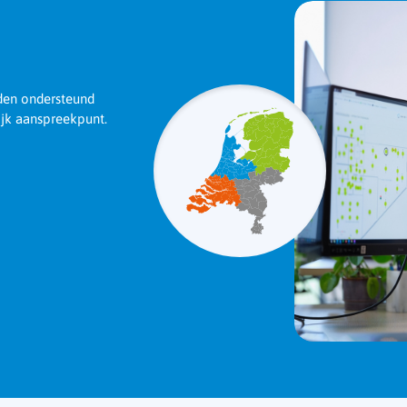
rden ondersteund
ijk aanspreekpunt.