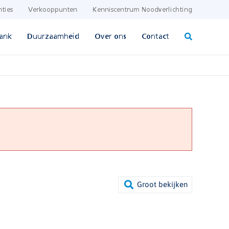
nties
Verkooppunten
Kenniscentrum Noodverlichting
ank
Duurzaamheid
Over ons
Contact