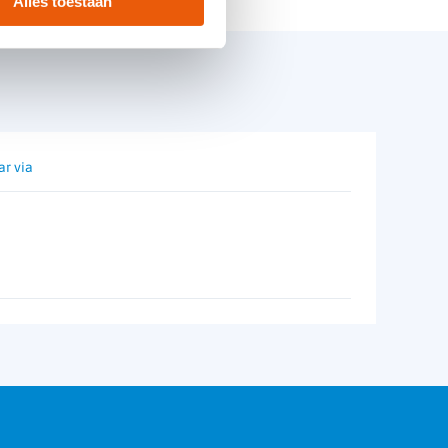
Alles toestaan
Vluchtrouteaanduiding, Vluchtwegverlichting
ar via