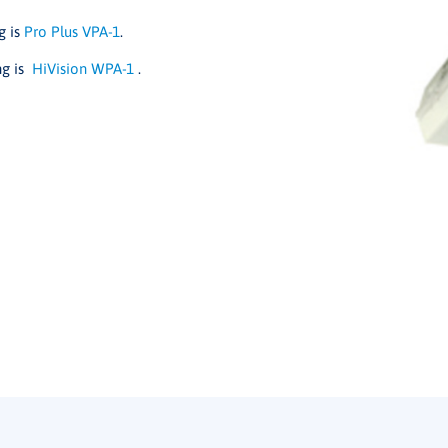
g is
Pro Plus VPA-1
.
ng is
HiVision WPA-1
.