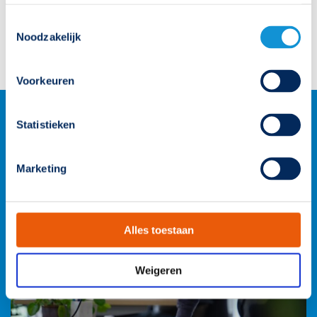
Bijbehorende downloads
Toestemmingsselectie
Noodzakelijk
Famostar_Conversielijst_Build-in_-_CELO_Go!.pdf
Voorkeuren
Statistieken
Marketing
Alles toestaan
Weigeren