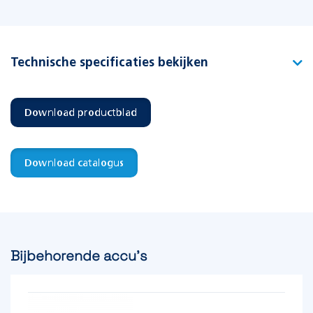
Technische specificaties bekijken
Type
Build-in F-1 Alpine
Download productblad
Artikelnummer
117230
EAN-code
8715774000034
Download catalogus
Functie
Vluchtwegverlichting
Bijbehorende accu's