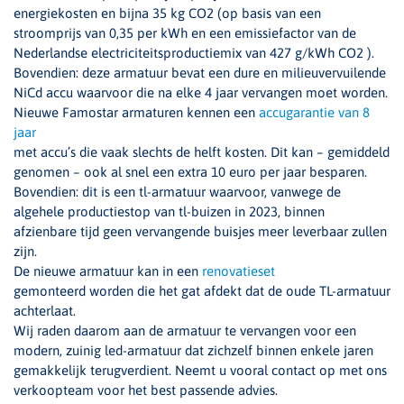
energiekosten en bijna 35 kg CO2 (op basis van een
stroomprijs van 0,35 per kWh en een emissiefactor van de
Nederlandse electriciteitsproductiemix van 427 g/kWh CO2 ).
Bovendien: deze armatuur bevat een dure en milieuvervuilende
NiCd accu waarvoor die na elke 4 jaar vervangen moet worden.
Nieuwe Famostar armaturen kennen een
accugarantie van 8
jaar
met accu’s die vaak slechts de helft kosten. Dit kan – gemiddeld
genomen – ook al snel een extra 10 euro per jaar besparen.
Bovendien: dit is een tl-armatuur waarvoor, vanwege de
algehele productiestop van tl-buizen in 2023, binnen
afzienbare tijd geen vervangende buisjes meer leverbaar zullen
zijn.
De nieuwe armatuur kan in een
renovatieset
gemonteerd worden die het gat afdekt dat de oude TL-armatuur
achterlaat.
Wij raden daarom aan de armatuur te vervangen voor een
modern, zuinig led-armatuur dat zichzelf binnen enkele jaren
gemakkelijk terugverdient. Neemt u vooral contact op met ons
verkoopteam voor het best passende advies.