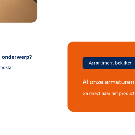
it onderwerp?
Assortiment bekijken
mostar
Al onze armaturen
Ga direct naar het product