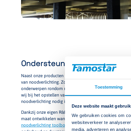
Ondersteuning en kennis uit 7
Naast onze producten bieden wij verschillende services d
van noodverlichting. Zo delen wij onze kennis via
webina
Toestemming
onderwerpen rondom noodverlichting en regelgeving wor
wij bij het opstellen van een noodverlichtingsplan, waarm
noodverlichting nodig is om veilige vluchtroutes te realis
Deze website maakt gebruik
Dankzij onze eigen R&D- en assemblageafdeling kunnen 
We gebruiken cookies om cont
maat ontwikkelen wanneer een project daarom vraagt. D
websiteverkeer te analyseren
noodverlichting toolbox
met praktische informatie over we
media, adverteren en analys