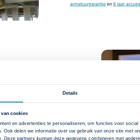
armatuurgarantie
en
8 jaar accuga
0 jaar ervaring
ie ondersteunen bij het toepassen
rs
en
kennisvideo’s
, waarin
Details
den toegelicht. Ook ondersteunen
ee inzichtelijk wordt waar
eren.
 van cookies
wij bovendien noodverlichting op
ent en advertenties te personaliseren, om functies voor social
aarnaast bieden wij een
. Ook delen we informatie over uw gebruik van onze site met on
t- en regelgeving, installatie,
e. Deze partners kunnen deze gegevens combineren met andere i