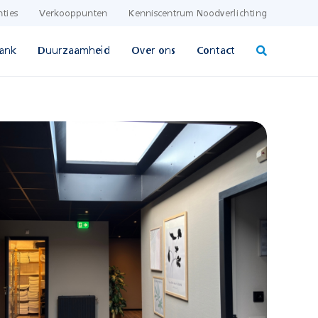
nties
Verkooppunten
Kenniscentrum Noodverlichting
ank
Duurzaamheid
Over ons
Contact