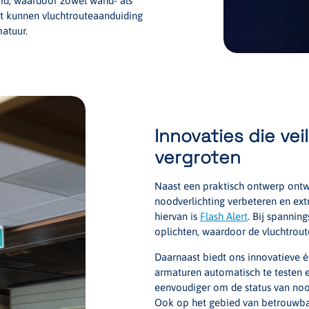
d, waardoor zowel wand- als
t kunnen vluchtrouteaanduiding
atuur.
Innovaties die ve
vergroten
Naast een praktisch ontwerp ontw
noodverlichting verbeteren en ext
hiervan is
Flash Alert
. Bij spanning
oplichten, waardoor de vluchtrout
Daarnaast biedt ons innovatieve 
armaturen automatisch te testen 
eenvoudiger om de status van nood
Ook op het gebied van betrouwba