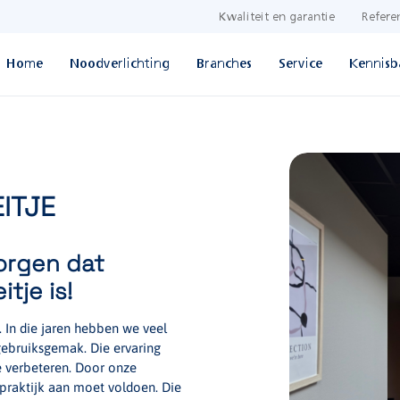
Kwaliteit en garantie
Refere
Home
Noodverlichting
Branches
Service
Kennisb
ITJE
zorgen dat
tje is!
. In die jaren hebben we veel
ebruiksgemak. Die ervaring
 verbeteren. Door onze
 praktijk aan moet voldoen. Die