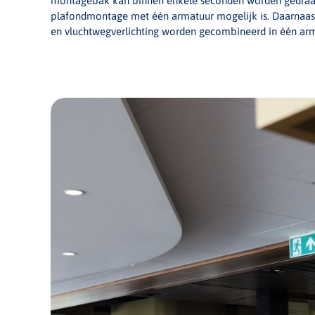
montagebak kan binnen enkele seconden worden gedraai
plafondmontage met één armatuur mogelijk is. Daarnaas
en vluchtwegverlichting worden gecombineerd in één arm