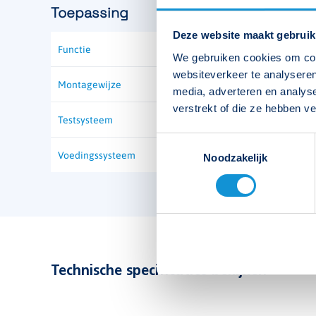
Toepassing
Deze website maakt gebruik
Functie
Vluchtrouteaanduiding, Vluc
We gebruiken cookies om cont
websiteverkeer te analyseren
Montagewijze
media, adverteren en analys
verstrekt of die ze hebben v
Testsysteem
Toestemmingsselectie
Voedingssysteem
Noodzakelijk
Technische specificaties bekijken
Type
Waterproof NAK-10/24 WD