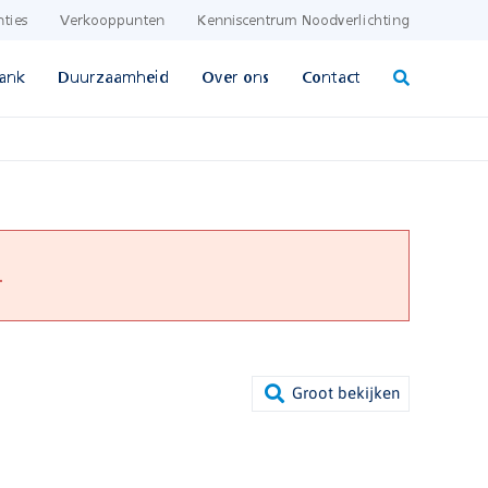
nties
Verkooppunten
Kenniscentrum Noodverlichting
ank
Duurzaamheid
Over ons
Contact
.