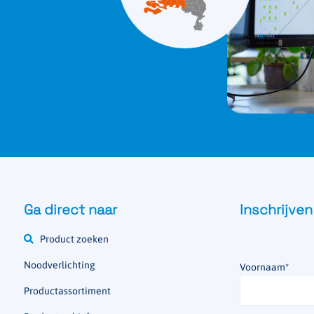
Ga direct naar
Inschrijven
Product zoeken
Noodverlichting
Voornaam
*
Productassortiment