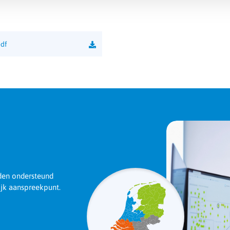
Functie
pdf
rden ondersteund
ijk aanspreekpunt.