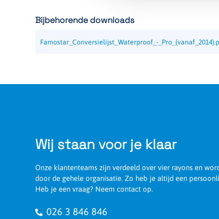
Bijbehorende downloads
Artikelnummer
104519
Famostar_Conversielijst_Waterproof_-_Pro_(vanaf_2014).
Wij staan voor je klaar
Onze klantenteams zijn verdeeld over vier rayons en wo
door de gehele organisatie. Zo heb je altijd een persoonl
Heb je een vraag? Neem contact op.
026 3 846 846