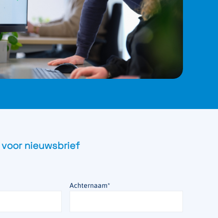
 voor nieuwsbrief
Achternaam
*