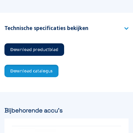
Technische specificaties bekijken
Type
Softline SLAN-1
Download productblad
Artikelnummer
105324
EAN-code
8715774001369
Download catalogus
Functie
Vluchtrouteaanduiding
Bijbehorende accu's