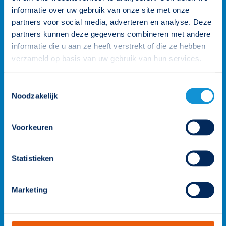
informatie over uw gebruik van onze site met onze
partners voor social media, adverteren en analyse. Deze
partners kunnen deze gegevens combineren met andere
informatie die u aan ze heeft verstrekt of die ze hebben
verzameld op basis van uw gebruik van hun services.
Toestemmingsselectie
Noodzakelijk
Voorkeuren
Statistieken
Wij staan voor je klaar
Marketing
Onze klantenteams zijn verdeeld over vier rayons en worden
ondersteund door de gehele organisatie. Zo heb je altijd een