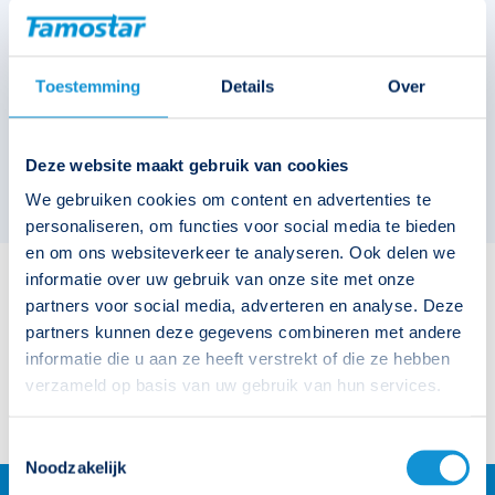
122626
Toestemming
Details
Over
Deze website maakt gebruik van cookies
We gebruiken cookies om content en advertenties te
personaliseren, om functies voor social media te bieden
en om ons websiteverkeer te analyseren. Ook delen we
informatie over uw gebruik van onze site met onze
partners voor social media, adverteren en analyse. Deze
Bijbehorende downloads
partners kunnen deze gegevens combineren met andere
informatie die u aan ze heeft verstrekt of die ze hebben
Famostar_Conversielijst_Plug-in_-
_Go!_CELO_Pro_(vanaf_2015).pdf
verzameld op basis van uw gebruik van hun services.
Toestemmingsselectie
Noodzakelijk