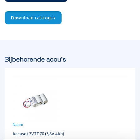
Artikelnummer
118487
EAN-code
8715774000478
Download catalogus
Functie
Vluchtwegverlichting
Bijbehorende accu's
Accuset 3VTD70 (3,6V 4Ah)