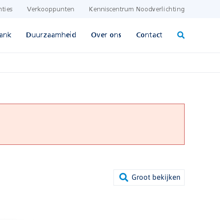
nties
Verkooppunten
Kenniscentrum Noodverlichting
ank
Duurzaamheid
Over ons
Contact