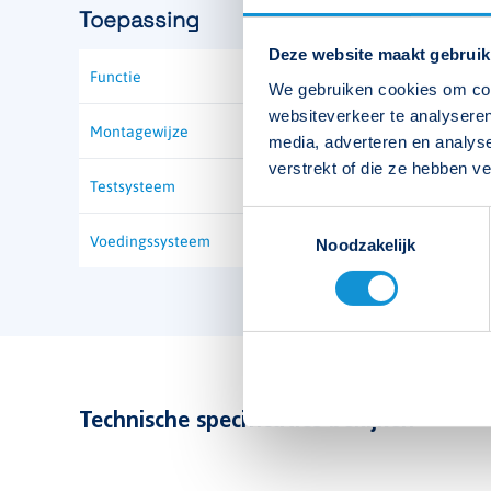
Toepassing
Deze website maakt gebruik
Functie
Vluchtrouteaanduiding
We gebruiken cookies om cont
websiteverkeer te analyseren
Montagewijze
media, adverteren en analys
verstrekt of die ze hebben v
Testsysteem
Toestemmingsselectie
Voedingssysteem
Noodzakelijk
Technische specificaties bekijken
Type
Plug-in PA-10/230U