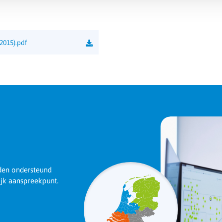
Functie
2015).pdf
rden ondersteund
ijk aanspreekpunt.