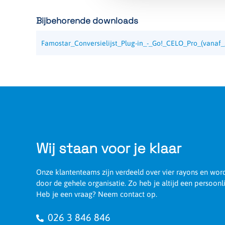
Bijbehorende downloads
Artikelnummer
122905
Famostar_Conversielijst_Plug-in_-_Go!_CELO_Pro_(vanaf_
Wij staan voor je klaar
Onze klantenteams zijn verdeeld over vier rayons en wo
door de gehele organisatie. Zo heb je altijd een persoonl
Heb je een vraag? Neem contact op.
026 3 846 846