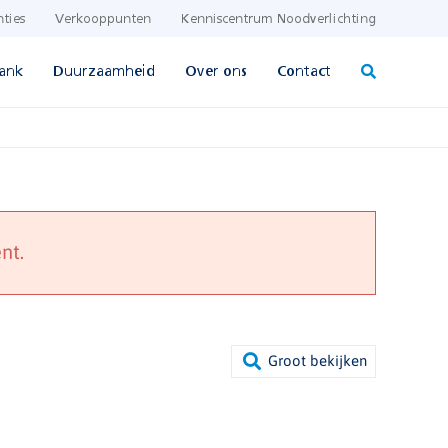
nties
Verkooppunten
Kenniscentrum Noodverlichting
ank
Duurzaamheid
Over ons
Contact
nt.