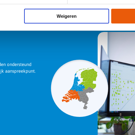
7.0
EAN-code
Weigeren
rden ondersteund
ijk aanspreekpunt.