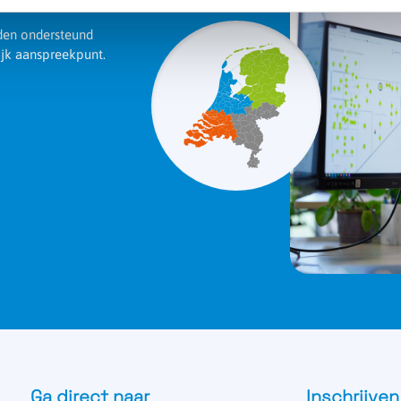
rden ondersteund
ijk aanspreekpunt.
Ga direct naar
Inschrijven