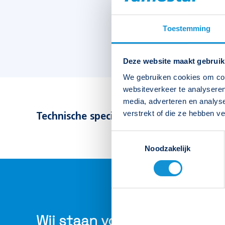
Toestemming
Deze website maakt gebruik
We gebruiken cookies om cont
websiteverkeer te analyseren
media, adverteren en analys
verstrekt of die ze hebben v
Technische specificaties bekijken
Toestemmingsselectie
Type
Picto Waterproof NAK uit 2.0
Noodzakelijk
Artikelnummer
190306
Wij staan voor je klaar