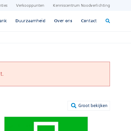
nties
Verkooppunten
Kenniscentrum Noodverlichting
ank
Duurzaamheid
Over ons
Contact
t.