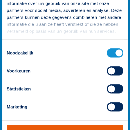
persoonlijk aanspreekpunt. Heb je een vraag? Neem contact
informatie over uw gebruik van onze site met onze
op.
partners voor social media, adverteren en analyse. Deze
partners kunnen deze gegevens combineren met andere
026 3 846 846
informatie die u aan ze heeft verstrekt of die ze hebben
verzameld op basis van uw gebruik van hun services.
info@famostar.nl
Toestemmingsselectie
Noodzakelijk
Neem contact op
Bekijk het team
Voorkeuren
Statistieken
Marketing