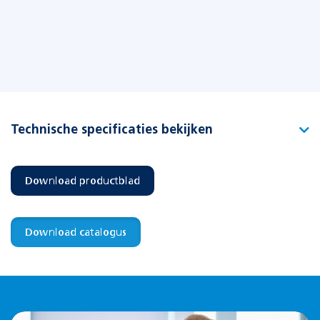
Technische specificaties bekijken
Type
Picto S-Sense DZ beneden 1.0 Cinema
Download productblad
Artikelnummer
391064
EAN-code
8715774010026
Download catalogus