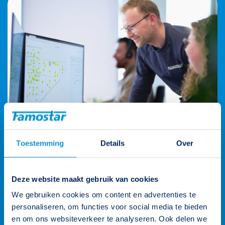
Toestemming
Details
Over
Wij staan voor je klaar
Deze website maakt gebruik van cookies
We gebruiken cookies om content en advertenties te
Onze klantenteams zijn verdeeld over vier rayons en worden
personaliseren, om functies voor social media te bieden
ondersteund door de gehele organisatie. Zo heb je altijd een
en om ons websiteverkeer te analyseren. Ook delen we