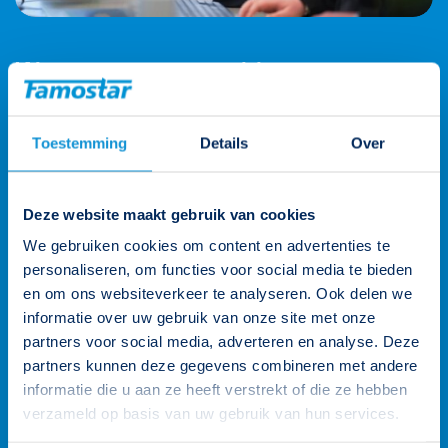
Wij staan voor je klaar
Onze klantenteams zijn verdeeld over vier rayons en worden
Toestemming
Details
Over
ondersteund door de gehele organisatie. Zo heb je altijd een
persoonlijk aanspreekpunt. Heb je een vraag? Neem contact
op.
Deze website maakt gebruik van cookies
026 3 846 846
We gebruiken cookies om content en advertenties te
personaliseren, om functies voor social media te bieden
info@famostar.nl
en om ons websiteverkeer te analyseren. Ook delen we
informatie over uw gebruik van onze site met onze
partners voor social media, adverteren en analyse. Deze
Neem contact op
Bekijk het team
partners kunnen deze gegevens combineren met andere
informatie die u aan ze heeft verstrekt of die ze hebben
verzameld op basis van uw gebruik van hun services.