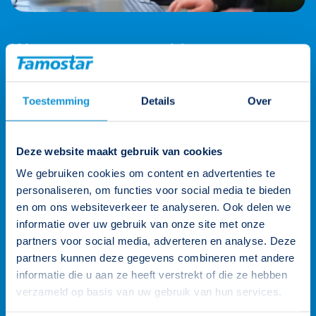
Wij staan voor je klaar
Onze klantenteams zijn verdeeld over vier rayons en worden
Toestemming
Details
Over
ondersteund door de gehele organisatie. Zo heb je altijd een
persoonlijk aanspreekpunt. Heb je een vraag? Neem contact
op.
Deze website maakt gebruik van cookies
026 3 846 846
We gebruiken cookies om content en advertenties te
personaliseren, om functies voor social media te bieden
info@famostar.nl
en om ons websiteverkeer te analyseren. Ook delen we
informatie over uw gebruik van onze site met onze
partners voor social media, adverteren en analyse. Deze
Neem contact op
Bekijk het team
partners kunnen deze gegevens combineren met andere
informatie die u aan ze heeft verstrekt of die ze hebben
verzameld op basis van uw gebruik van hun services.