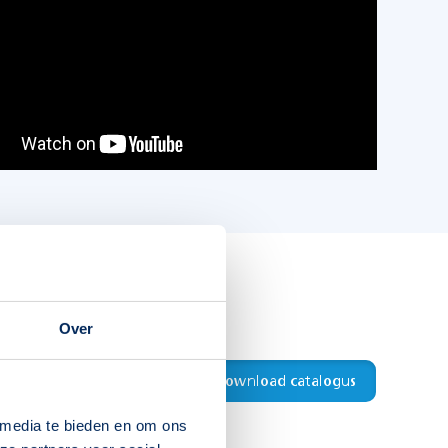
Over
Download productblad
Download catalogus
 media te bieden en om ons
IP40