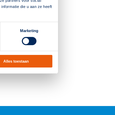
ze partners voor social
nformatie die u aan ze heeft
IK10
ja
Marketing
+5 tot 35°C
I
4000K
Alles toestaan
> 80
3750 lm
137 Lumen/Watt
0.94