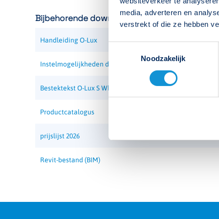
websiteverkeer te analyseren
media, adverteren en analys
Bijbehorende downloads
Artikelnummer
394412
verstrekt of die ze hebben v
Handleiding O-Lux
EAN-code
8715774019975
Toestemmingsselectie
Noodzakelijk
Instelmogelijkheden dip-switches
Functie
Verlichting, SmartScan
Bestektekst O-Lux S White 4000K
Montagewijze
Plafond opbouw, Wand opb
Productcatalogus
Voedingssysteem
Netspanning
prijslijst 2026
Materiaal
Bio-circulair polycarbonaat (
Revit-bestand (BIM)
Aansluitvermogen
28 W
Spanning
230 V / 50 Hz
Kleur
RAL 9016 (wit)