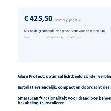
€
425,50
Brutoprijs per stuk
Klik op de groothandel van je voorkeur voor de directe link
Solar
Technische unie
Oosterberg
Glare Protect: optimaal lichtbeeld zónder verbli
Maak kennis met de unieke functie Glare Protect. Hierbij
Installatievriendelijk, compact en doordacht desi
die separaat aangestuurd worden, afhankelijk van de mon
bij andere wandarmaturen, naar voren gestuurd door een
Snel en eenvoudig monteren door het installatievriendeli
SmartScan functionaliteit voor draadloos beheer
lichtsegmenten rondom de armatuur ervoor dat deze, op b
bekabeling te installeren.
plafond doelgericht verlichten, terwijl de lichtsegmente
SmartScan maakt het doelgericht beheren en monitoren v