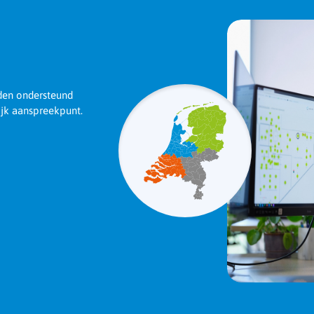
rden ondersteund
ijk aanspreekpunt.