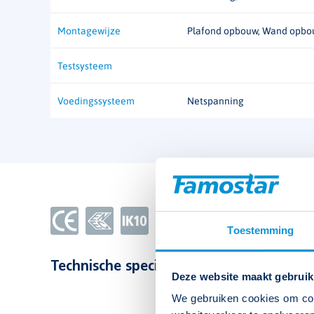
Montagewijze
Plafond opbouw, Wand opb
Testsysteem
Voedingssysteem
Netspanning
Toestemming
Technische specificaties bekijken
Deze website maakt gebruik
We gebruiken cookies om cont
Type
O-Lux S White 4000K