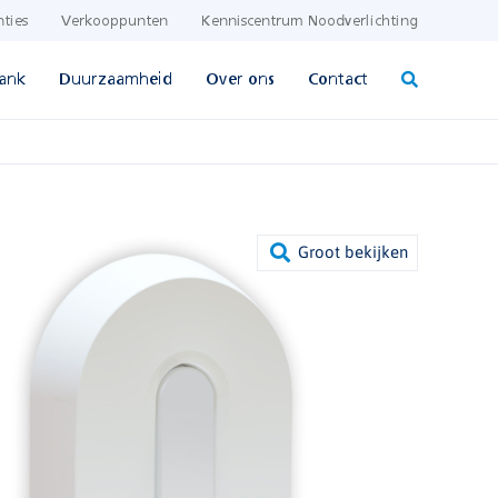
nties
Verkooppunten
Kenniscentrum Noodverlichting
ank
Duurzaamheid
Over ons
Contact