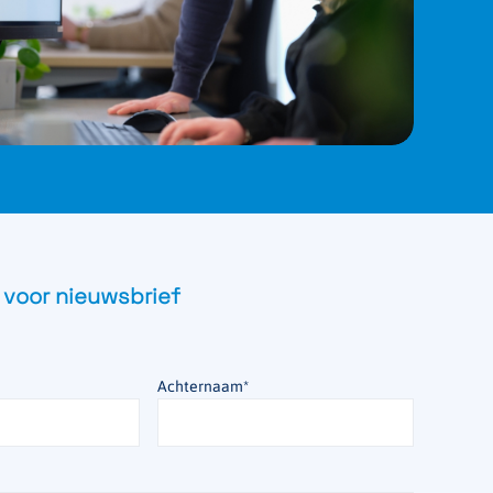
 voor nieuwsbrief
Achternaam
*