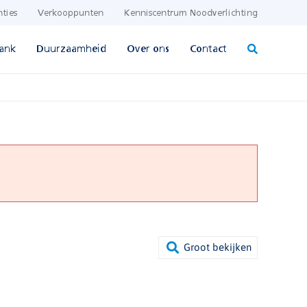
nties
Verkooppunten
Kenniscentrum Noodverlichting
ank
Duurzaamheid
Over ons
Contact