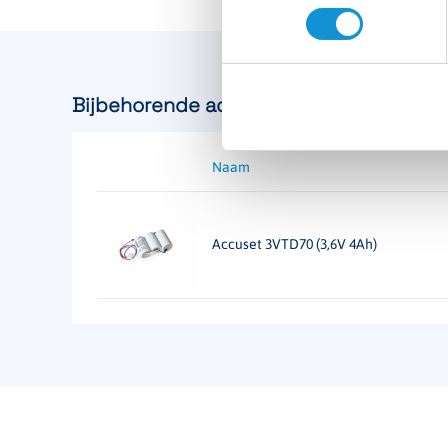
Artikelnummer
122990
Bijbehorende accu's
Naam
Accuset 3VTD70 (3,6V 4Ah)