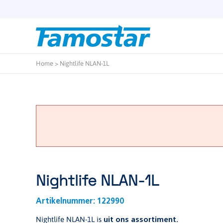
Start
content
Home
>
Nightlife NLAN-1L
Nightlife NLAN-1L
Artikelnummer:
122990
Nightlife NLAN-1L is
uit ons assortiment.