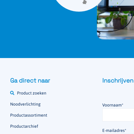
Ga direct naar
Inschrijven
Product zoeken
Noodverlichting
Voornaam
*
Productassortiment
Productarchief
E-mailadres
*