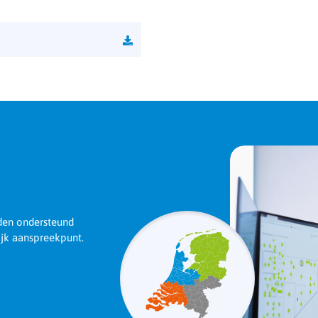
rden ondersteund
ijk aanspreekpunt.