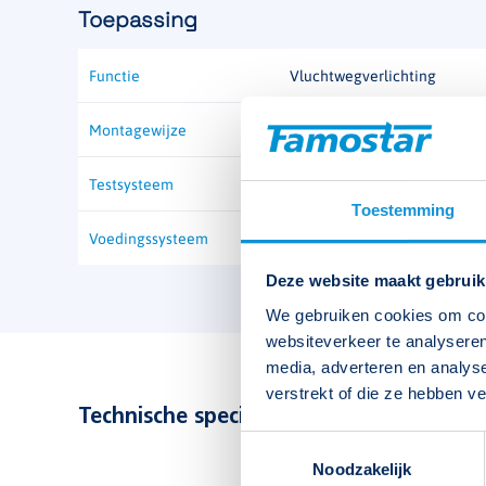
Toepassing
Functie
Vluchtwegverlichting
Montagewijze
Testsysteem
Toestemming
Voedingssysteem
Deze website maakt gebruik
We gebruiken cookies om cont
websiteverkeer te analyseren
media, adverteren en analys
verstrekt of die ze hebben v
Technische specificaties bekijken
Toestemmingsselectie
Noodzakelijk
Type
Nightlife NLAN-1L