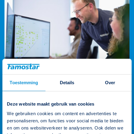
Toestemming
Details
Over
Wij staan voor je klaar
Deze website maakt gebruik van cookies
We gebruiken cookies om content en advertenties te
Onze klantenteams zijn verdeeld over vier rayons en worden
personaliseren, om functies voor social media te bieden
ondersteund door de gehele organisatie. Zo heb je altijd een
en om ons websiteverkeer te analyseren. Ook delen we
persoonlijk aanspreekpunt. Heb je een vraag? Neem contact