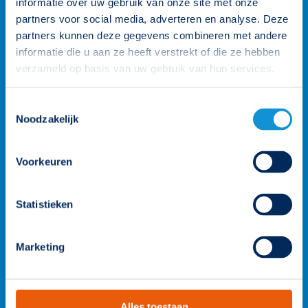
informatie over uw gebruik van onze site met onze
op.
partners voor social media, adverteren en analyse. Deze
026 3 846 846
partners kunnen deze gegevens combineren met andere
informatie die u aan ze heeft verstrekt of die ze hebben
info@famostar.nl
verzameld op basis van uw gebruik van hun services.
Toestemmingsselectie
Neem contact op
Bekijk het team
Noodzakelijk
Voorkeuren
Statistieken
Marketing
Alles toestaan