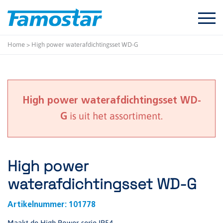
Start
content
Home
>
High power waterafdichtingsset WD-G
High power waterafdichtingsset WD-
is uit het assortiment.
G
High power
waterafdichtingsset WD-G
Artikelnummer:
101778
Maakt de High Power-serie IP54.