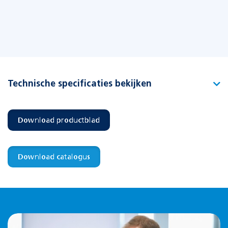
Technische specificaties bekijken
Type
High power waterafdichtingsset WD-G
Download productblad
Artikelnummer
101778
EAN-code
8715774000300
Download catalogus