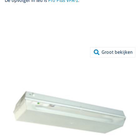
De opvolger in led is
Pro Plus VPA-1
.