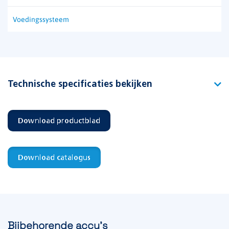
Voedingssysteem
Technische specificaties bekijken
Type
High power GA-1/13
Download productblad
Artikelnummer
104757
EAN-code
8715774000324
Download catalogus
Functie
Vluchtwegverlichting
Bijbehorende accu's