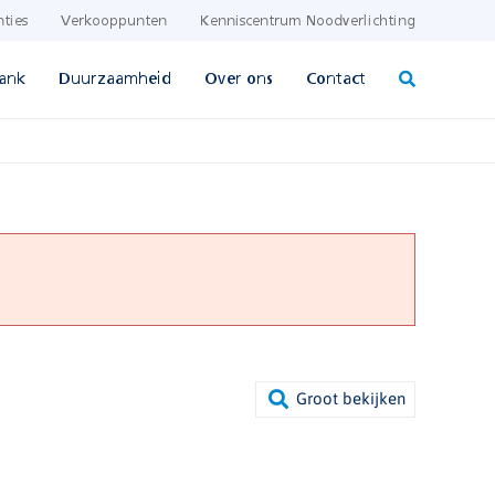
nties
Verkooppunten
Kenniscentrum Noodverlichting
ank
Duurzaamheid
Over ons
Contact