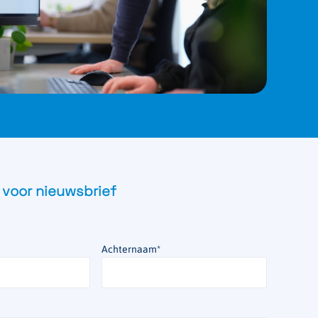
 voor nieuwsbrief
Achternaam
*