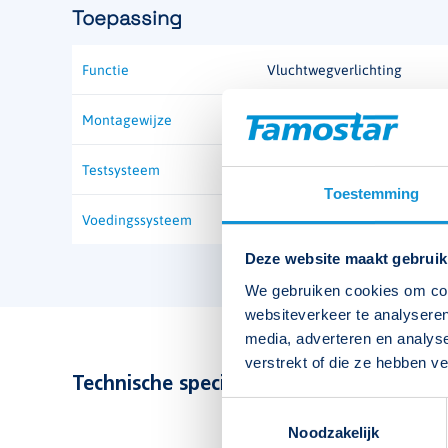
Toepassing
Functie
Vluchtwegverlichting
Montagewijze
Testsysteem
Toestemming
Voedingssysteem
Deze website maakt gebruik
We gebruiken cookies om cont
websiteverkeer te analyseren
media, adverteren en analys
verstrekt of die ze hebben v
Technische specificaties bekijken
Toestemmingsselectie
Noodzakelijk
Type
Flow VP-1