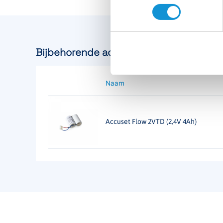
Artikelnummer
190234
Bijbehorende accu's
Naam
Accuset Flow 2VTD (2,4V 4Ah)