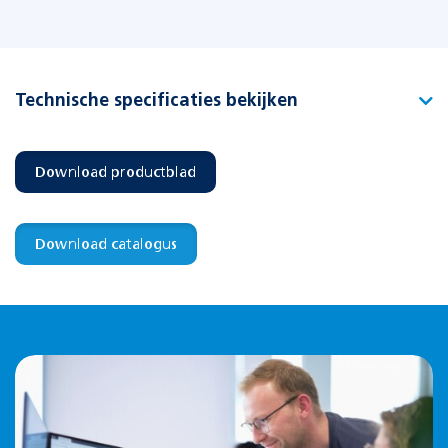
Technische specificaties bekijken
Type
De luxe pendelbalk PS-O Silver
Download productblad
Artikelnummer
190029
EAN-code
8715774005176
Download catalogus