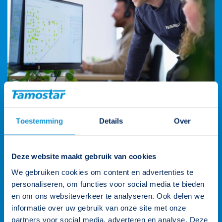
Toestemming
Details
Over
Wij staan voor je klaar
Deze website maakt gebruik van cookies
Onze klantenteams zijn verdeeld over vier rayons en worden
ondersteund door de gehele organisatie. Zo heb je altijd een
We gebruiken cookies om content en advertenties te
persoonlijk aanspreekpunt. Heb je een vraag? Neem contact
personaliseren, om functies voor social media te bieden
op.
en om ons websiteverkeer te analyseren. Ook delen we
informatie over uw gebruik van onze site met onze
026 3 846 846
partners voor social media, adverteren en analyse. Deze